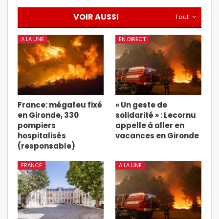
VOIR AUSSI
Tout
A LA UNE
EN DIRECT
France: mégafeu fixé
« Un geste de
en Gironde, 330
solidarité » : Lecornu
pompiers
appelle à aller en
hospitalisés
vacances en Gironde
(responsable)
FRANCE
A LA UNE