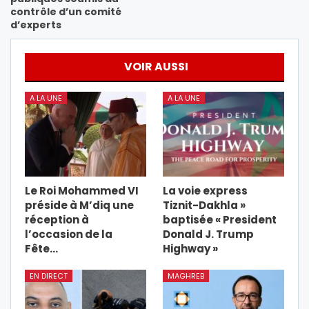
contrôle d’un comité
d’experts
VOIR AUSSI
A LA UNE
A LA UNE
Le Roi Mohammed VI
La voie express
préside à M’diq une
Tiznit-Dakhla »
réception à
baptisée « President
l’occasion de la
Donald J. Trump
Fête…
Highway »
EN DIRECT
MAGHREB