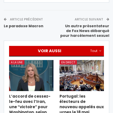
ARTICLE PRÉCÉDENT
ARTICLE SUIVANT
Le paradoxe Macron
Un autre présentateur
de Fox News débarqué
pour harcèlement sexuel
VOIR AUSSI
Tout
A LA UNE
EN DIRECT
L’accord de cessez-
Portugal: les
le-feu avec l’Iran,
électeurs de
une “victoire” pour
nouveau appelés aux
Washington, selon
urnes le 18 mai