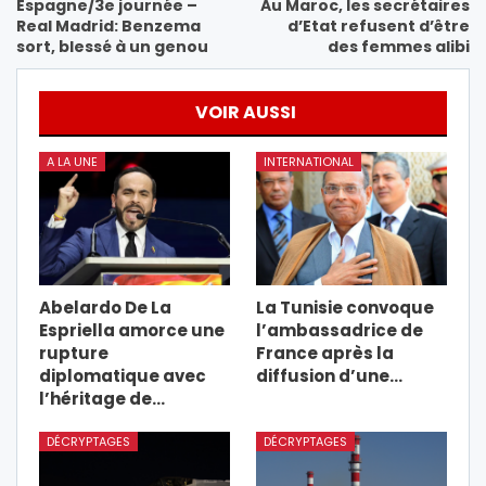
Espagne/3e journée –
Au Maroc, les secrétaires
Real Madrid: Benzema
d’Etat refusent d’être
sort, blessé à un genou
des femmes alibi
VOIR AUSSI
A LA UNE
INTERNATIONAL
Abelardo De La
La Tunisie convoque
Espriella amorce une
l’ambassadrice de
rupture
France après la
diplomatique avec
diffusion d’une…
l’héritage de…
DÉCRYPTAGES
DÉCRYPTAGES