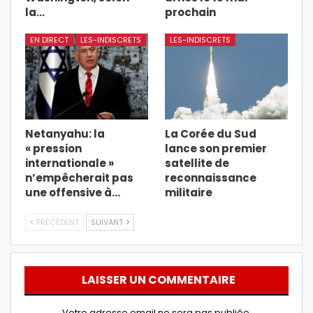
la…
prochain
EN DIRECT
LES-INDISCRETS
LES-INDISCRETS
Netanyahu: la
La Corée du Sud
« pression
lance son premier
internationale »
satellite de
n’empêcherait pas
reconnaissance
une offensive à…
militaire
PRÉCÉDENT
SUIVANT
LAISSER UN COMMENTAIRE
Votre adresse email ne sera pas publiée.