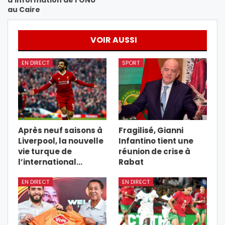
au Caire
VOIR AUSSI
EN DIRECT
SPORT
Après neuf saisons à
Fragilisé, Gianni
Liverpool, la nouvelle
Infantino tient une
vie turque de
réunion de crise à
l’international…
Rabat
EN DIRECT
EN DIRECT