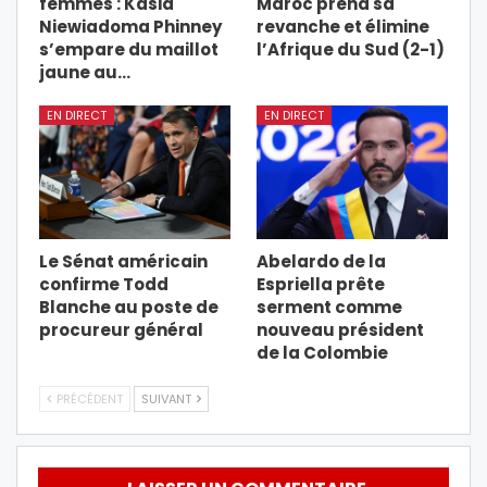
femmes : Kasia
Maroc prend sa
Niewiadoma Phinney
revanche et élimine
s’empare du maillot
l’Afrique du Sud (2-1)
jaune au…
EN DIRECT
EN DIRECT
Le Sénat américain
Abelardo de la
confirme Todd
Espriella prête
Blanche au poste de
serment comme
procureur général
nouveau président
de la Colombie
PRÉCÉDENT
SUIVANT