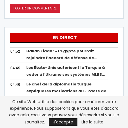
EN DIRECT
Hakan Fidan : « L’Égypte pourrait
04:52
rejoindre l’accord de défense de…
Les États-Unis autorisent la Turquie à
04:49
céder à l’Ukraine ses systèmes MLRS…
Le chef de la diplomatie turque
04:46
explique les motivations du « Pacte de
La Mecque…
Ce site Web utilise des cookies pour améliorer votre
La FIFA dénonce un « effort concerté
04:43
expérience. Nous supposerons que vous êtes d'accord
et continu » pour affaiblir Infantino
avec cela, mais vous pouvez vous désinscrire si vous le
souhaitez.
J'accepte
Lire la suite