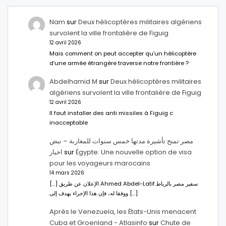
Nam
sur
Deux hélicoptères militaires algériens
survolent la ville frontalière de Figuig
12 avril 2026
Mais comment on peut accepter qu’un hélicoptère
d’une armée étrangère traverse notre frontière ?
Abdelhamid M
sur
Deux hélicoptères militaires
algériens survolent la ville frontalière de Figuig
12 avril 2026
Il faut installer des anti missiles à Figuig c
inacceptable
مصر تمنح تأشيرة مدتها خمس سنوات للمغاربة – نبض
اخبار
sur
Égypte: Une nouvelle option de visa
pour les voyageurs marocains
14 mars 2026
[…] الإعلان عن طريق Ahmed Abdel-Latifسفير مصر بالرباط.
ووفقا له، فإن هذا الإجراء يهدف إلى […]
Après le Venezuela, les États-Unis menacent
Cuba et Groenland - Atlasinfo
sur
Chute de