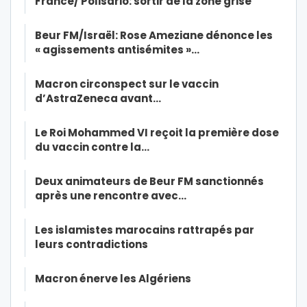
France/ Polisario: sortir de la zone grise
Beur FM/Israël: Rose Ameziane dénonce les
« agissements antisémites »…
Macron circonspect sur le vaccin
d’AstraZeneca avant…
Le Roi Mohammed VI reçoit la première dose
du vaccin contre la…
Deux animateurs de Beur FM sanctionnés
après une rencontre avec…
Les islamistes marocains rattrapés par
leurs contradictions
Macron énerve les Algériens