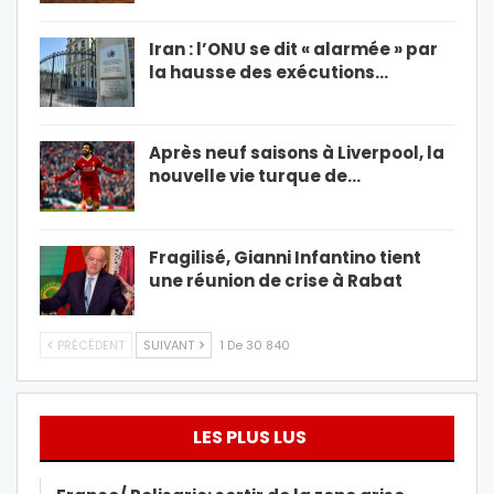
Iran : l’ONU se dit « alarmée » par
la hausse des exécutions…
Après neuf saisons à Liverpool, la
nouvelle vie turque de…
Fragilisé, Gianni Infantino tient
une réunion de crise à Rabat
PRÉCÉDENT
SUIVANT
1 De 30 840
LES PLUS LUS