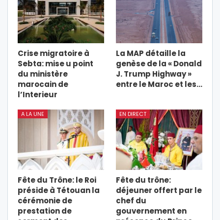
Crise migratoire à
La MAP détaille la
Sebta: mise u point
genèse de la « Donald
du ministère
J. Trump Highway »
marocain de
entre le Maroc et les…
l’Interieur
A LA UNE
EN DIRECT
Fête du Trône: le Roi
Fête du trône:
préside à Tétouan la
déjeuner offert par le
cérémonie de
chef du
prestation de
gouvernement en