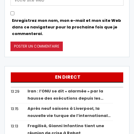
Enregistrez mon nom, mon e-mail et mon site Web
dans ce navigateur pour la prochaine fois que je
commenterai.
EN DIRECT
Iran : l’ONU se dit « alarmée » par la
13:29
hausse des exécutions depuis les…
Après neuf saisons à Liverpool, la
13:15
nouvelle vie turque de l’international…
Fragilisé, Gianni Infantino tient une
13:13
réunion de crise à Rabat