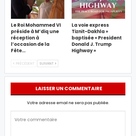
Le Roi Mohammed VI
La voie express
préside à M’diq une
Tiznit-Dakhla »
réception à
baptisée « President
l’occasion de la
Donald J. Trump
Fête…
Highway »
PRÉCÉDENT
SUIVANT
LAISSER UN COMMENTAIRE
Votre adresse email ne sera pas publiée.