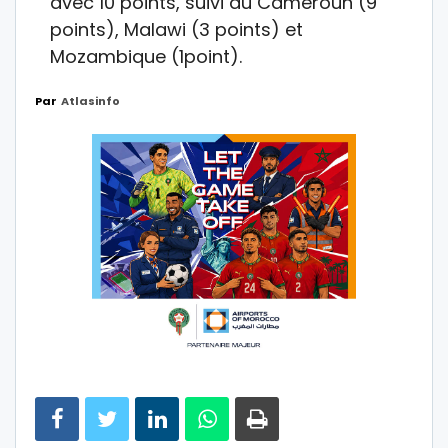
avec 10 points, suivi du Cameroun (9
points), Malawi (3 points) et
Mozambique (1point).
Par
Atlasinfo