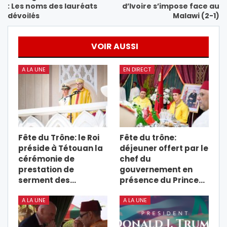
: Les noms des lauréats
d’Ivoire s’impose face au
dévoilés
Malawi (2-1)
VOIR AUSSI
A LA UNE
EN DIRECT
Fête du Trône: le Roi
Fête du trône:
préside à Tétouan la
déjeuner offert par le
cérémonie de
chef du
prestation de
gouvernement en
serment des…
présence du Prince…
A LA UNE
A LA UNE