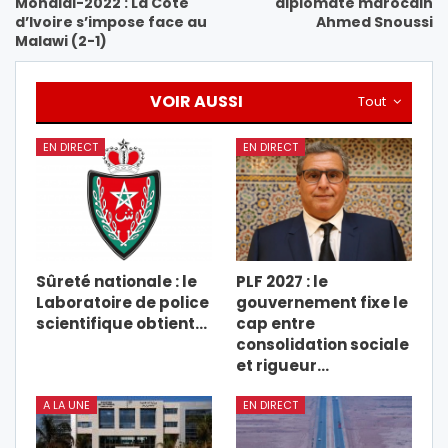
Mondial-2022 : La Côte
diplomate marocain
d’Ivoire s’impose face au
Ahmed Snoussi
Malawi (2-1)
VOIR AUSSI
Tout
EN DIRECT
EN DIRECT
Sûreté nationale : le
PLF 2027 : le
Laboratoire de police
gouvernement fixe le
scientifique obtient…
cap entre
consolidation sociale
et rigueur…
A LA UNE
EN DIRECT