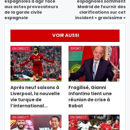
espagnoles à agir face
espagnoles somment
aux actes provocateurs
Madrid de fournir des
de la garde civile
clarifications sur cet
espagnole
incident « gravissime »
VOIR AUSSI
EN DIRECT
SPORT
Après neuf saisons à
Fragilisé, Gianni
Liverpool, la nouvelle
Infantino tient une
vie turque de
réunion de crise à
l’international…
Rabat
EN DIRECT
EN DIRECT