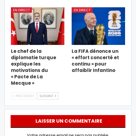
EN DIRECT
EN DIRECT
Le chef de la
La FIFA dénonce un
diplomatie turque
« effort concerté et
explique les
continu » pour
motivations du
affaiblir Infantino
« Pacte de La
Mecque »
PRÉCÉDENT
SUIVANT
LAISSER UN COMMENTAIRE
Votre adresse email ne sera pas publiée.