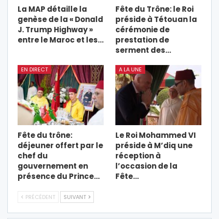
La MAP détaille la
Fête du Trône: le Roi
genèse de la « Donald
préside à Tétouan la
J. Trump Highway »
cérémonie de
entre le Maroc et les…
prestation de
serment des…
EN DIRECT
A LA UNE
Fête du trône:
Le Roi Mohammed VI
déjeuner offert par le
préside à M’diq une
chef du
réception à
gouvernement en
l’occasion de la
présence du Prince…
Fête…
PRÉCÉDENT
SUIVANT