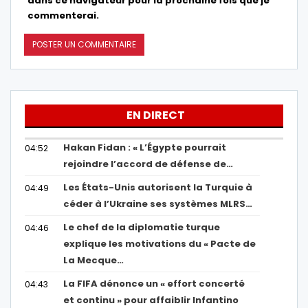
dans ce navigateur pour la prochaine fois que je
commenterai.
EN DIRECT
Hakan Fidan : « L’Égypte pourrait
04:52
rejoindre l’accord de défense de…
Les États-Unis autorisent la Turquie à
04:49
céder à l’Ukraine ses systèmes MLRS…
Le chef de la diplomatie turque
04:46
explique les motivations du « Pacte de
La Mecque…
La FIFA dénonce un « effort concerté
04:43
et continu » pour affaiblir Infantino