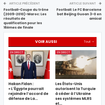
ARTICLE PRÉCÉDENT
ARTICLE SUIVANT
Football-Coupe du trône
Football: Le FC Barcelone
(2009-2010)-Maroc: Les
bat Beijing Guoan 3-0 en
résultats de
amical
qualification pour les
16èmes de finale
VOIR AUSSI
Tout
EN DIRECT
EN DIRECT
Hakan Fidan :
Les États-Unis
« L’Égypte pourrait
autorisent la Turquie
rejoindre l’accord de
à céder à l’Ukraine
défense de La…
ses systèmes MLRS
et…