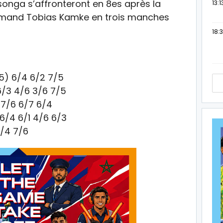
songa s’affronteront en 8es après la
13:1
Allemand Tobias Kamke en trois manches
18:3
25) 6/4 6/2 7/5
6/3 4/6 3/6 7/5
 7/6 6/7 6/4
 6/4 6/1 4/6 6/3
6/4 7/6