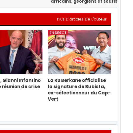
africains, géorgiens et soufis
Plus D'articles De L'auteur
EN DIRECT
, Gianni Infantino
La RS Berkane officialise
e réunion de crise
la signature de Bubista,
ex-sélectionneur du Cap-
Vert