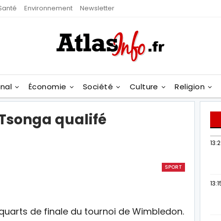
Santé
Environnement
Newsletter
onal
Économie
Société
Culture
Religion
Tsonga qualifé
13:
SPORT
13:1
 quarts de finale du tournoi de Wimbledon.