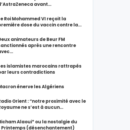
d’AstraZeneca avant…
Le Roi Mohammed VI reçoit la
première dose du vaccin contre la…
Deux animateurs de Beur FM
sanctionnés après une rencontre
avec…
Les islamistes marocains rattrapés
par leurs contradictions
Macron énerve les Algériens
Radio Orient : “notre proximité avec le
Royaume ne s’est à aucun…
Hicham Alaoui* ou la nostalgie du
« Printemps (désenchantement)