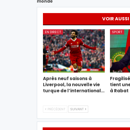
monde
VOIR AUSSI
EN DIRECT
SPORT
Après neuf saisons à
Fragilisé
Liverpool, la nouvelle vie
tient un
turque de l’international…
à Rabat
PRÉCÉDENT
SUIVANT