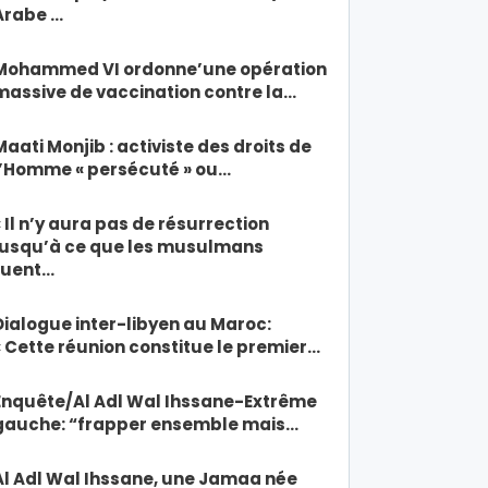
Arabe …
Mohammed VI ordonne’une opération
massive de vaccination contre la…
Maati Monjib : activiste des droits de
l’Homme « persécuté » ou…
« Il n’y aura pas de résurrection
jusqu’à ce que les musulmans
tuent…
Dialogue inter-libyen au Maroc:
« Cette réunion constitue le premier…
Enquête/Al Adl Wal Ihssane-Extrême
gauche: “frapper ensemble mais…
Al Adl Wal Ihssane, une Jamaa née