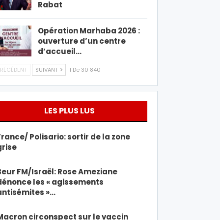
Rabat
Opération Marhaba 2026 :
ouverture d’un centre
d’accueil…
RÉCÉDENT
SUIVANT
1 De 30 840
LES PLUS LUS
France/ Polisario: sortir de la zone
grise
Beur FM/Israël: Rose Ameziane
dénonce les « agissements
antisémites »…
Macron circonspect sur le vaccin