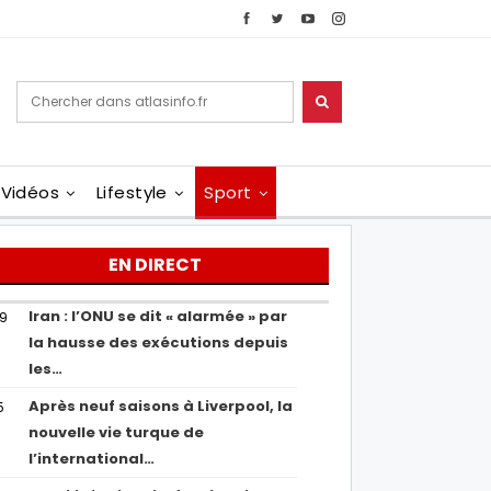
Vidéos
Lifestyle
Sport
EN DIRECT
Iran : l’ONU se dit « alarmée » par
29
la hausse des exécutions depuis
les…
Après neuf saisons à Liverpool, la
5
nouvelle vie turque de
l’international…