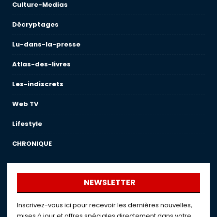
Culture-Medias
Décryptages
Lu-dans-la-presse
Atlas-des-livres
Les-indiscrets
Web TV
Lifestyle
CHRONIQUE
NEWSLETTER
Inscrivez-vous ici pour recevoir les dernières nouvelles,
mises à jour et offres spéciales directement dans votre