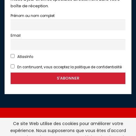
boîte de réception.
Prénom ou nom complet
Email
AtlasInfo
En continuant, vous acceptez la politique de confidentialité
Ce site Web utilise des cookies pour améliorer votre
expérience. Nous supposerons que vous êtes d'accord
Atlasinfo.fr : l'essentiel de l'actualité de la France et du