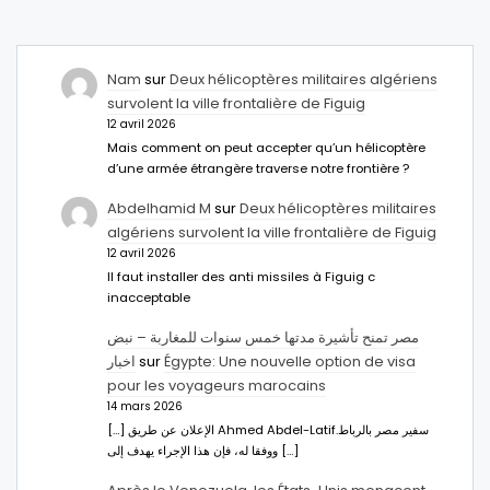
Nam
sur
Deux hélicoptères militaires algériens
survolent la ville frontalière de Figuig
12 avril 2026
Mais comment on peut accepter qu’un hélicoptère
d’une armée étrangère traverse notre frontière ?
Abdelhamid M
sur
Deux hélicoptères militaires
algériens survolent la ville frontalière de Figuig
12 avril 2026
Il faut installer des anti missiles à Figuig c
inacceptable
مصر تمنح تأشيرة مدتها خمس سنوات للمغاربة – نبض
اخبار
sur
Égypte: Une nouvelle option de visa
pour les voyageurs marocains
14 mars 2026
[…] الإعلان عن طريق Ahmed Abdel-Latifسفير مصر بالرباط.
ووفقا له، فإن هذا الإجراء يهدف إلى […]