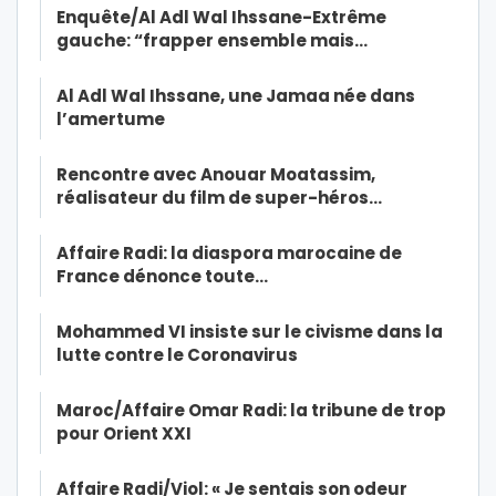
Enquête/Al Adl Wal Ihssane-Extrême
gauche: “frapper ensemble mais…
Al Adl Wal Ihssane, une Jamaa née dans
l’amertume
Rencontre avec Anouar Moatassim,
réalisateur du film de super-héros…
Affaire Radi: la diaspora marocaine de
France dénonce toute…
Mohammed VI insiste sur le civisme dans la
lutte contre le Coronavirus
Maroc/Affaire Omar Radi: la tribune de trop
pour Orient XXI
Affaire Radi/Viol: « Je sentais son odeur