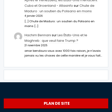
Après le Venezuela, les États-Unis menacent
Cuba et Groenland - Atlasinfo
sur
Chute de
Maduro : un soutien du Polisario en moins
4 janvier 2026
[…] Chute de Maduro : un soutien du Polisario en
moins […]
Hachim Bennani
sur
Les États-Unis et le
Maghreb : que veut faire Trump ?
21 novembre 2025
omar bendouro vous avez 1000 fois raison, je n'avais
jamais vu les choses de cette manière et je vous fait…
PLAN DE SITE