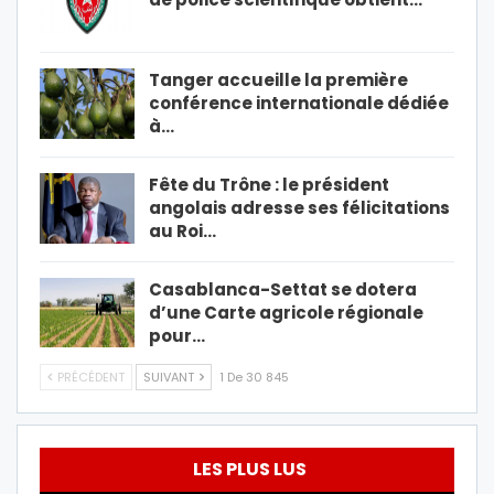
Tanger accueille la première
conférence internationale dédiée
à…
Fête du Trône : le président
angolais adresse ses félicitations
au Roi…
Casablanca-Settat se dotera
d’une Carte agricole régionale
pour…
PRÉCÉDENT
SUIVANT
1 De 30 845
LES PLUS LUS