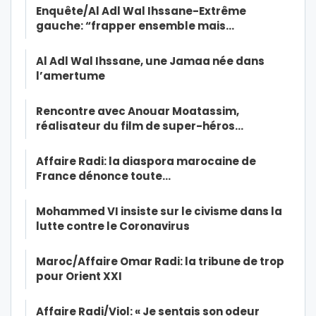
Enquête/Al Adl Wal Ihssane-Extrême
gauche: “frapper ensemble mais…
Al Adl Wal Ihssane, une Jamaa née dans
l’amertume
Rencontre avec Anouar Moatassim,
réalisateur du film de super-héros…
Affaire Radi: la diaspora marocaine de
France dénonce toute…
Mohammed VI insiste sur le civisme dans la
lutte contre le Coronavirus
Maroc/Affaire Omar Radi: la tribune de trop
pour Orient XXI
Affaire Radi/Viol: « Je sentais son odeur