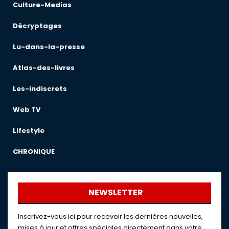
Culture-Medias
Décryptages
Lu-dans-la-presse
Atlas-des-livres
Les-indiscrets
Web TV
Lifestyle
CHRONIQUE
NEWSLETTER
Inscrivez-vous ici pour recevoir les dernières nouvelles,
mises à jour et offres spéciales directement dans votre