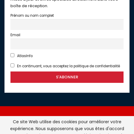
boîte de réception.
Prénom ou nom complet
Email
AtlasInfo
En continuant, vous acceptez la politique de confidentialité
Ce site Web utilise des cookies pour améliorer votre
expérience. Nous supposerons que vous êtes d'accord
Atlasinfo.fr : l'essentiel de l'actualité de la France et du