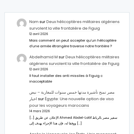
Nam
sur
Deux hélicoptères militaires algériens
survolent la ville frontalière de Figuig
12 avril 2026
Mais comment on peut accepter qu’un hélicoptère
d’une armée étrangère traverse notre frontière ?
Abdelhamid M
sur
Deux hélicoptères militaires
algériens survolent la ville frontalière de Figuig
12 avril 2026
Il faut installer des anti missiles à Figuig c
inacceptable
مصر تمنح تأشيرة مدتها خمس سنوات للمغاربة – نبض
اخبار
sur
Égypte: Une nouvelle option de visa
pour les voyageurs marocains
14 mars 2026
[…] الإعلان عن طريق Ahmed Abdel-Latifسفير مصر بالرباط.
ووفقا له، فإن هذا الإجراء يهدف إلى […]