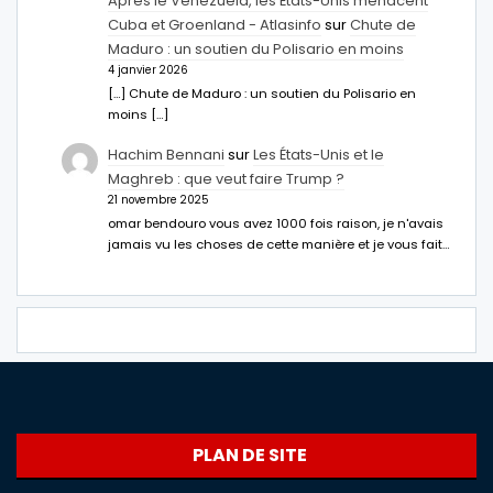
Après le Venezuela, les États-Unis menacent
Cuba et Groenland - Atlasinfo
sur
Chute de
Maduro : un soutien du Polisario en moins
4 janvier 2026
[…] Chute de Maduro : un soutien du Polisario en
moins […]
Hachim Bennani
sur
Les États-Unis et le
Maghreb : que veut faire Trump ?
21 novembre 2025
omar bendouro vous avez 1000 fois raison, je n'avais
jamais vu les choses de cette manière et je vous fait…
PLAN DE SITE