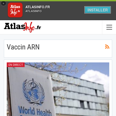
×
ATLASINFO.FR
INSTALLER
ATLASINFO
Vaccin ARN
EN DIRECT