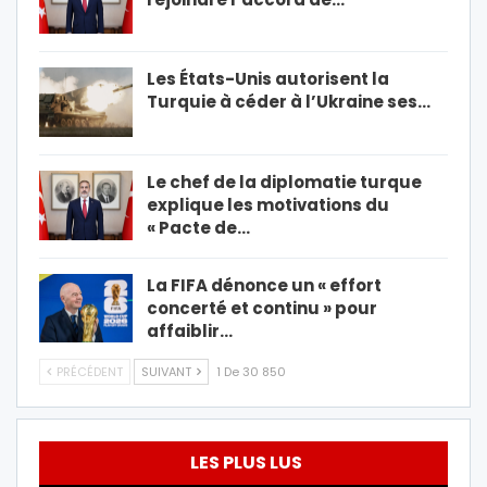
Les États-Unis autorisent la
Turquie à céder à l’Ukraine ses…
Le chef de la diplomatie turque
explique les motivations du
« Pacte de…
La FIFA dénonce un « effort
concerté et continu » pour
affaiblir…
PRÉCÉDENT
SUIVANT
1 De 30 850
LES PLUS LUS