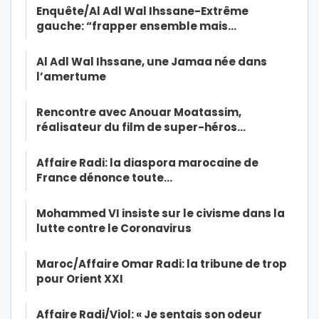
Enquête/Al Adl Wal Ihssane-Extrême
gauche: “frapper ensemble mais…
Al Adl Wal Ihssane, une Jamaa née dans
l’amertume
Rencontre avec Anouar Moatassim,
réalisateur du film de super-héros…
Affaire Radi: la diaspora marocaine de
France dénonce toute…
Mohammed VI insiste sur le civisme dans la
lutte contre le Coronavirus
Maroc/Affaire Omar Radi: la tribune de trop
pour Orient XXI
Affaire Radi/Viol: « Je sentais son odeur