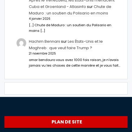
Après le Venezuela, les États-Unis menacent
Cuba et Groenland - Atlasinfo
sur
Chute de
Maduro : un soutien du Polisario en moins
4 janvier 2026
[…] Chute de Maduro : un soutien du Polisario en
moins […]
Hachim Bennani
sur
Les États-Unis et le
Maghreb : que veut faire Trump ?
21 novembre 2025
omar bendouro vous avez 1000 fois raison, je n'avais
jamais vu les choses de cette manière et je vous fait…
PLAN DE SITE