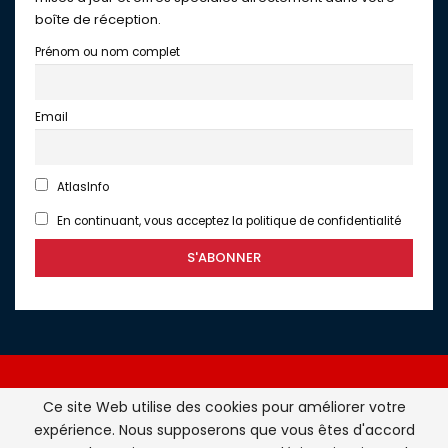
boîte de réception.
Prénom ou nom complet
Email
AtlasInfo
En continuant, vous acceptez la politique de confidentialité
Ce site Web utilise des cookies pour améliorer votre
expérience. Nous supposerons que vous êtes d'accord
Atlasinfo.fr : l'essentiel de l'actualité de la France et du