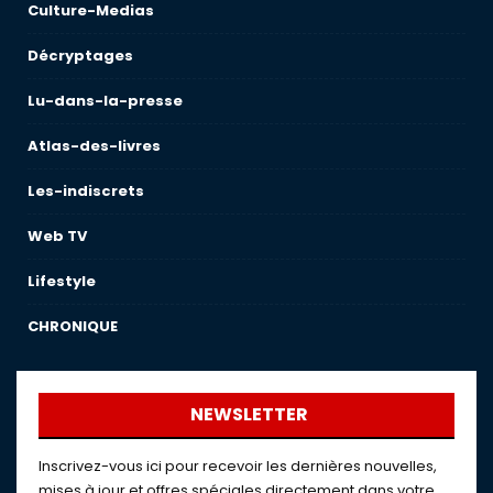
Culture-Medias
Décryptages
Lu-dans-la-presse
Atlas-des-livres
Les-indiscrets
Web TV
Lifestyle
CHRONIQUE
NEWSLETTER
Inscrivez-vous ici pour recevoir les dernières nouvelles,
mises à jour et offres spéciales directement dans votre