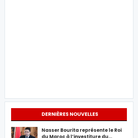
DERNIÈRES NOUVELLES
Nasser Bourita représente le Roi
du Maroc à l’investiture du…