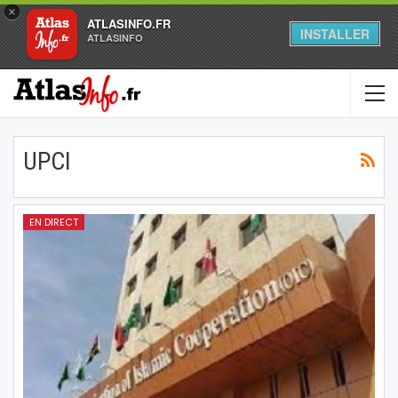
×
ATLASINFO.FR
INSTALLER
ATLASINFO
UPCI
EN DIRECT