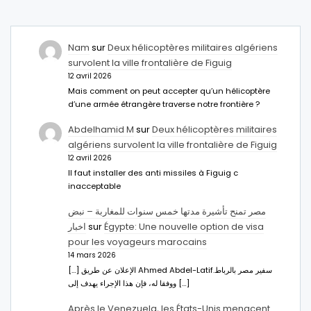
Nam
sur
Deux hélicoptères militaires algériens
survolent la ville frontalière de Figuig
12 avril 2026
Mais comment on peut accepter qu’un hélicoptère
d’une armée étrangère traverse notre frontière ?
Abdelhamid M
sur
Deux hélicoptères militaires
algériens survolent la ville frontalière de Figuig
12 avril 2026
Il faut installer des anti missiles à Figuig c
inacceptable
مصر تمنح تأشيرة مدتها خمس سنوات للمغاربة – نبض
اخبار
sur
Égypte: Une nouvelle option de visa
pour les voyageurs marocains
14 mars 2026
[…] الإعلان عن طريق Ahmed Abdel-Latifسفير مصر بالرباط.
ووفقا له، فإن هذا الإجراء يهدف إلى […]
Après le Venezuela, les États-Unis menacent