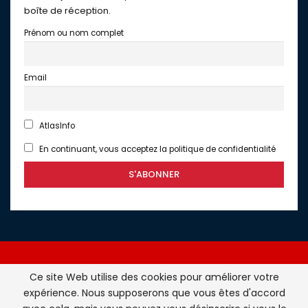
boîte de réception.
Prénom ou nom complet
Email
AtlasInfo
En continuant, vous acceptez la politique de confidentialité
Ce site Web utilise des cookies pour améliorer votre
expérience. Nous supposerons que vous êtes d'accord
Atlasinfo.fr : l'essentiel de l'actualité de la France et du