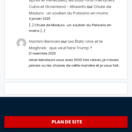
Après le Venezuela, les États-Unis menacent
Cuba et Groenland - Atlasinfo
sur
Chute de
Maduro : un soutien du Polisario en moins
4 janvier 2026
[…] Chute de Maduro : un soutien du Polisario en
moins […]
Hachim Bennani
sur
Les États-Unis et le
Maghreb : que veut faire Trump ?
21 novembre 2025
omar bendouro vous avez 1000 fois raison, je n'avais
jamais vu les choses de cette manière et je vous fait…
PLAN DE SITE