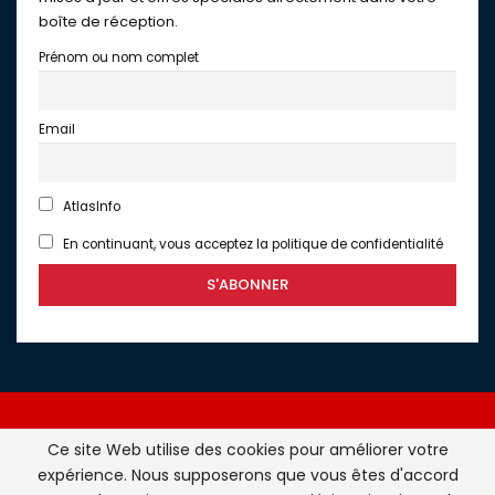
boîte de réception.
Prénom ou nom complet
Email
AtlasInfo
En continuant, vous acceptez la politique de confidentialité
Ce site Web utilise des cookies pour améliorer votre
expérience. Nous supposerons que vous êtes d'accord
Atlasinfo.fr : l'essentiel de l'actualité de la France et du