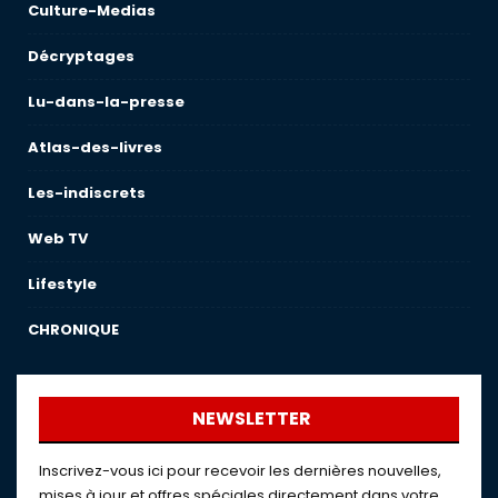
Culture-Medias
Décryptages
Lu-dans-la-presse
Atlas-des-livres
Les-indiscrets
Web TV
Lifestyle
CHRONIQUE
NEWSLETTER
Inscrivez-vous ici pour recevoir les dernières nouvelles,
mises à jour et offres spéciales directement dans votre