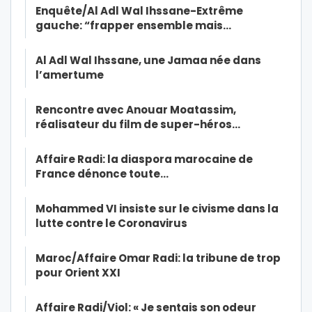
Enquête/Al Adl Wal Ihssane-Extrême
gauche: “frapper ensemble mais…
Al Adl Wal Ihssane, une Jamaa née dans
l’amertume
Rencontre avec Anouar Moatassim,
réalisateur du film de super-héros…
Affaire Radi: la diaspora marocaine de
France dénonce toute…
Mohammed VI insiste sur le civisme dans la
lutte contre le Coronavirus
Maroc/Affaire Omar Radi: la tribune de trop
pour Orient XXI
Affaire Radi/Viol: « Je sentais son odeur