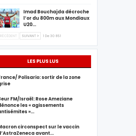
Imad Bouchajda décroche
l’or du 800m aux Mondiaux
U20…
RÉCÉDENT
SUIVANT
1 De 30 851
LES PLUS LUS
France/ Polisario: sortir de la zone
grise
Beur FM/Israël: Rose Ameziane
dénonce les « agissements
antisémites »…
Macron circonspect sur le vaccin
d’AstraZeneca avant…