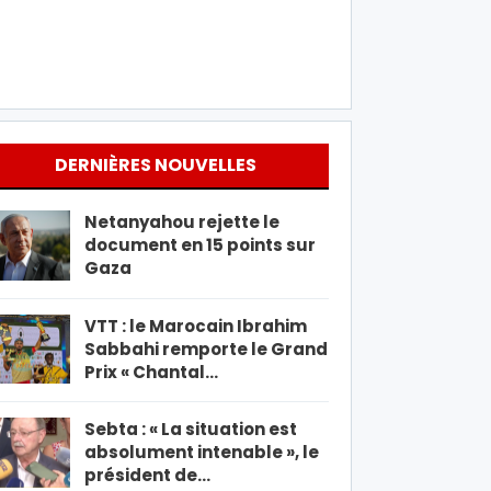
DERNIÈRES NOUVELLES
Netanyahou rejette le
document en 15 points sur
Gaza
VTT : le Marocain Ibrahim
Sabbahi remporte le Grand
Prix « Chantal…
Sebta : « La situation est
absolument intenable », le
président de…