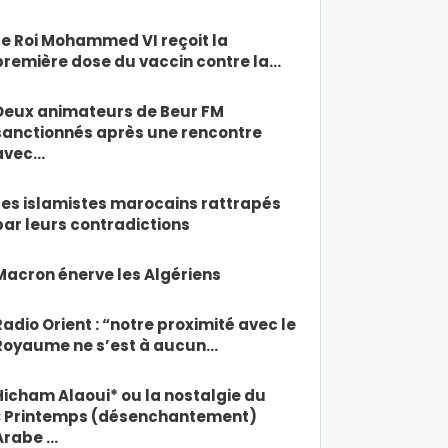
Le Roi Mohammed VI reçoit la
première dose du vaccin contre la…
Deux animateurs de Beur FM
sanctionnés après une rencontre
avec…
Les islamistes marocains rattrapés
par leurs contradictions
Macron énerve les Algériens
Radio Orient : “notre proximité avec le
Royaume ne s’est à aucun…
Hicham Alaoui* ou la nostalgie du
« Printemps (désenchantement)
Arabe …