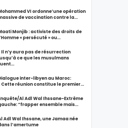
Mohammed VI ordonne’une opération
massive de vaccination contre la…
Maati Monjib : activiste des droits de
l’Homme « persécuté » ou…
« Il n’y aura pas de résurrection
jusqu’à ce que les musulmans
tuent…
Dialogue inter-libyen au Maroc:
« Cette réunion constitue le premier…
Enquête/Al Adl Wal Ihssane-Extrême
gauche: “frapper ensemble mais…
Al Adl Wal Ihssane, une Jamaa née
dans l’amertume