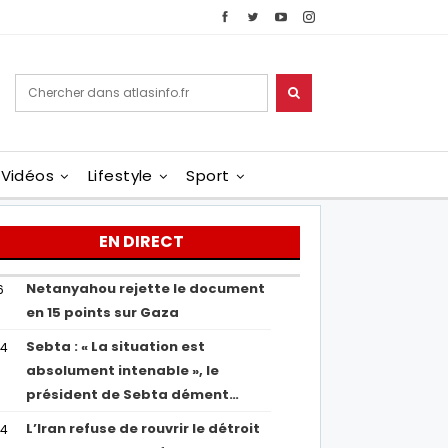
Vidéos
Lifestyle
Sport
EN DIRECT
Netanyahou rejette le document
6
en 15 points sur Gaza
Sebta : « La situation est
04
absolument intenable », le
président de Sebta dément…
L’Iran refuse de rouvrir le détroit
54