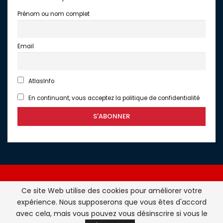
Prénom ou nom complet
Email
AtlasInfo
En continuant, vous acceptez la politique de confidentialité
Ce site Web utilise des cookies pour améliorer votre
expérience. Nous supposerons que vous êtes d'accord
Atlasinfo.fr : l'essentiel de l'actualité de la France et du
avec cela, mais vous pouvez vous désinscrire si vous le
Maghreb © Tous Droits Réservés - Atlasinfo- 2026