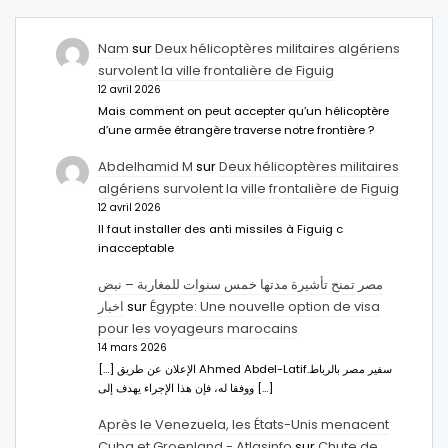
Nam
sur
Deux hélicoptères militaires algériens
survolent la ville frontalière de Figuig
12 avril 2026
Mais comment on peut accepter qu’un hélicoptère
d’une armée étrangère traverse notre frontière ?
Abdelhamid M
sur
Deux hélicoptères militaires
algériens survolent la ville frontalière de Figuig
12 avril 2026
Il faut installer des anti missiles à Figuig c
inacceptable
مصر تمنح تأشيرة مدتها خمس سنوات للمغاربة – نبض
اخبار
sur
Égypte: Une nouvelle option de visa
pour les voyageurs marocains
14 mars 2026
[…] الإعلان عن طريق Ahmed Abdel-Latifسفير مصر بالرباط.
ووفقا له، فإن هذا الإجراء يهدف إلى […]
Après le Venezuela, les États-Unis menacent
Cuba et Groenland - Atlasinfo
sur
Chute de