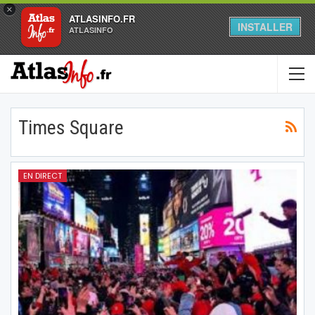
×
ATLASINFO.FR
INSTALLER
ATLASINFO
Times Square
EN DIRECT