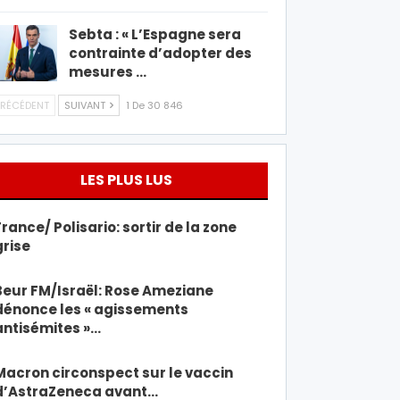
Sebta : « L’Espagne sera
contrainte d’adopter des
mesures …
RÉCÉDENT
SUIVANT
1 De 30 846
LES PLUS LUS
France/ Polisario: sortir de la zone
grise
Beur FM/Israël: Rose Ameziane
dénonce les « agissements
antisémites »…
Macron circonspect sur le vaccin
d’AstraZeneca avant…