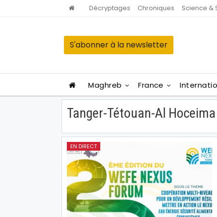
Décryptages
Chroniques
Science & 
S'abonner à la newsletter
Maghreb
France
Internati
Tanger-Tétouan-Al Hoceima
EN DIRECT