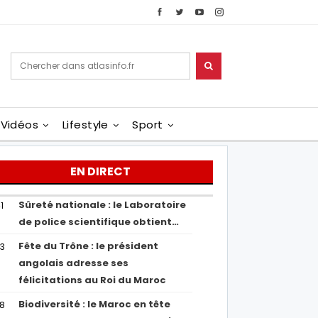
Vidéos
Lifestyle
Sport
EN DIRECT
Sûreté nationale : le Laboratoire
1
de police scientifique obtient…
Fête du Trône : le président
43
angolais adresse ses
félicitations au Roi du Maroc
Biodiversité : le Maroc en tête
38