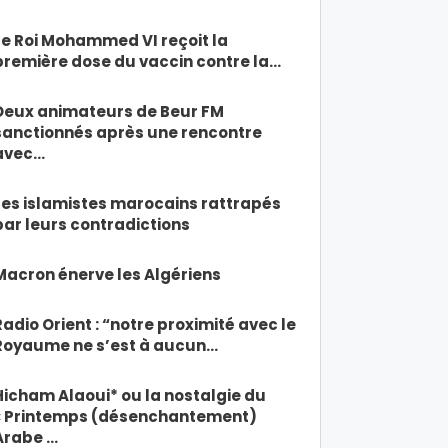
Le Roi Mohammed VI reçoit la
première dose du vaccin contre la…
Deux animateurs de Beur FM
sanctionnés après une rencontre
avec…
Les islamistes marocains rattrapés
par leurs contradictions
Macron énerve les Algériens
Radio Orient : “notre proximité avec le
Royaume ne s’est à aucun…
Hicham Alaoui* ou la nostalgie du
« Printemps (désenchantement)
Arabe …