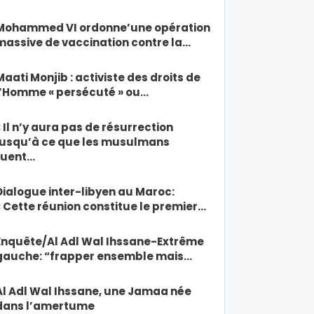
Mohammed VI ordonne’une opération
massive de vaccination contre la…
Maati Monjib : activiste des droits de
l’Homme « persécuté » ou…
« Il n’y aura pas de résurrection
jusqu’à ce que les musulmans
tuent…
Dialogue inter-libyen au Maroc:
« Cette réunion constitue le premier…
Enquête/Al Adl Wal Ihssane-Extrême
gauche: “frapper ensemble mais…
Al Adl Wal Ihssane, une Jamaa née
dans l’amertume