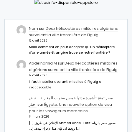
Nam
sur
Deux hélicoptères militaires algériens
survolent la ville frontalière de Figuig
12 avril 2026
Mais comment on peut accepter qu’un hélicoptère
d’une armée étrangère traverse notre frontière ?
Abdelhamid M
sur
Deux hélicoptères militaires
algériens survolent la ville frontalière de Figuig
12 avril 2026
Il faut installer des anti missiles à Figuig c
inacceptable
مصر تمنح تأشيرة مدتها خمس سنوات للمغاربة – نبض
اخبار
sur
Égypte: Une nouvelle option de visa
pour les voyageurs marocains
14 mars 2026
[…] الإعلان عن طريق Ahmed Abdel-Latifسفير مصر بالرباط.
ووفقا له، فإن هذا الإجراء يهدف إلى […]