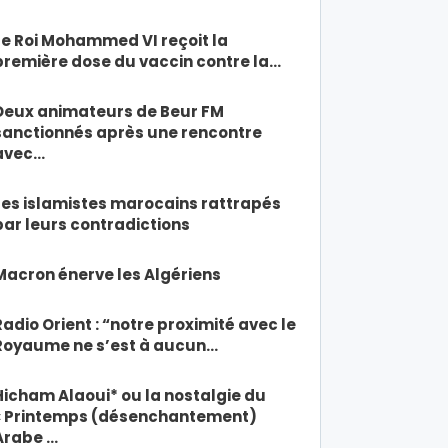
Le Roi Mohammed VI reçoit la
première dose du vaccin contre la…
Deux animateurs de Beur FM
sanctionnés après une rencontre
avec…
Les islamistes marocains rattrapés
par leurs contradictions
Macron énerve les Algériens
Radio Orient : “notre proximité avec le
Royaume ne s’est à aucun…
Hicham Alaoui* ou la nostalgie du
« Printemps (désenchantement)
Arabe …