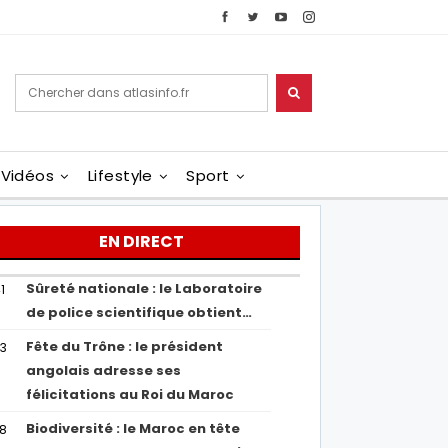
Vidéos
Lifestyle
Sport
EN DIRECT
Sûreté nationale : le Laboratoire
1
de police scientifique obtient…
Fête du Trône : le président
43
angolais adresse ses
félicitations au Roi du Maroc
Biodiversité : le Maroc en tête
38