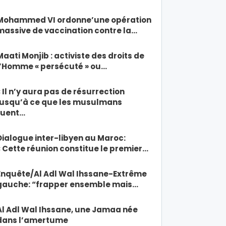
Mohammed VI ordonne’une opération
massive de vaccination contre la…
Maati Monjib : activiste des droits de
l’Homme « persécuté » ou…
« Il n’y aura pas de résurrection
jusqu’à ce que les musulmans
tuent…
Dialogue inter-libyen au Maroc:
« Cette réunion constitue le premier…
Enquête/Al Adl Wal Ihssane-Extrême
gauche: “frapper ensemble mais…
Al Adl Wal Ihssane, une Jamaa née
dans l’amertume