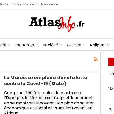
Santé
Environnement
Newsletter
onal
Économie
Société
Culture
Religion
18:4
Le Maroc, exemplaire dans la lutte
contre le Covid-19 (Slate)
13:
Comptant 150 fois moins de morts que
l'Espagne, le Maroc a su réagir efficacement
en se montrant innovant. Son plan de soutien
économique et social est sans équivalent en
13:
Afrique,…