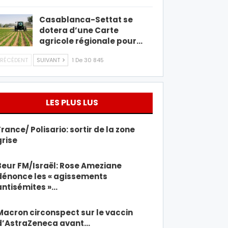
Casablanca-Settat se
dotera d’une Carte
agricole régionale pour…
RÉCÉDENT
SUIVANT
1 De 30 845
LES PLUS LUS
France/ Polisario: sortir de la zone
grise
Beur FM/Israël: Rose Ameziane
dénonce les « agissements
antisémites »…
Macron circonspect sur le vaccin
d’AstraZeneca avant…