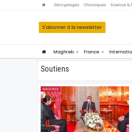
Décryptages
Chroniques
Science & 
S'abonner à la newsletter
Maghreb
France
Internati
Soutiens
MAGHREB