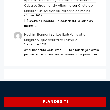
Après le Venezuela, les États-Unis menacent
Cuba et Groenland - Atlasinfo
sur
Chute de
Maduro : un soutien du Polisario en moins
4 janvier 2026
[…] Chute de Maduro : un soutien du Polisario en
moins […]
Hachim Bennani
sur
Les États-Unis et le
Maghreb : que veut faire Trump ?
21 novembre 2025
omar bendouro vous avez 1000 fois raison, je n'avais
jamais vu les choses de cette manière et je vous fait…
PLAN DE SITE