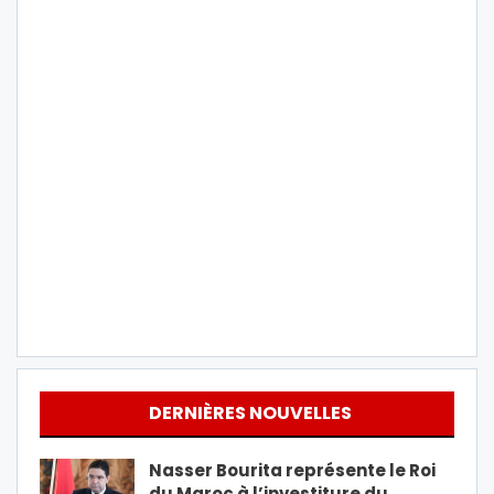
DERNIÈRES NOUVELLES
Nasser Bourita représente le Roi
du Maroc à l’investiture du…