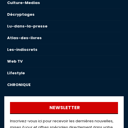
Culture-Medias
Décryptages
Lu-dans-la-presse
Atlas-des-livres
Les-indiscrets
Web TV
Lifestyle
CHRONIQUE
NEWSLETTER
Inscrivez-vous ici pour recevoir les dernières nouvelles,
mises à jour et offres spéciales directement dans votre