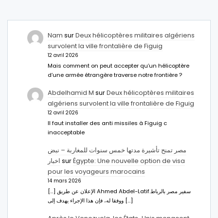
Nam
sur
Deux hélicoptères militaires algériens
survolent la ville frontalière de Figuig
12 avril 2026
Mais comment on peut accepter qu’un hélicoptère
d’une armée étrangère traverse notre frontière ?
Abdelhamid M
sur
Deux hélicoptères militaires
algériens survolent la ville frontalière de Figuig
12 avril 2026
Il faut installer des anti missiles à Figuig c
inacceptable
مصر تمنح تأشيرة مدتها خمس سنوات للمغاربة – نبض
اخبار
sur
Égypte: Une nouvelle option de visa
pour les voyageurs marocains
14 mars 2026
[…] الإعلان عن طريق Ahmed Abdel-Latifسفير مصر بالرباط.
ووفقا له، فإن هذا الإجراء يهدف إلى […]