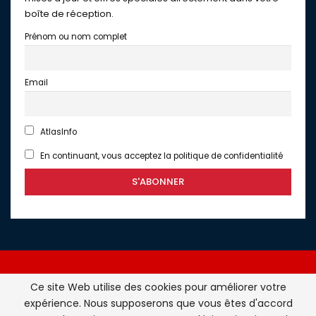
boîte de réception.
Prénom ou nom complet
Email
AtlasInfo
En continuant, vous acceptez la politique de confidentialité
Ce site Web utilise des cookies pour améliorer votre
expérience. Nous supposerons que vous êtes d'accord
Atlasinfo.fr : l'essentiel de l'actualité de la France et du