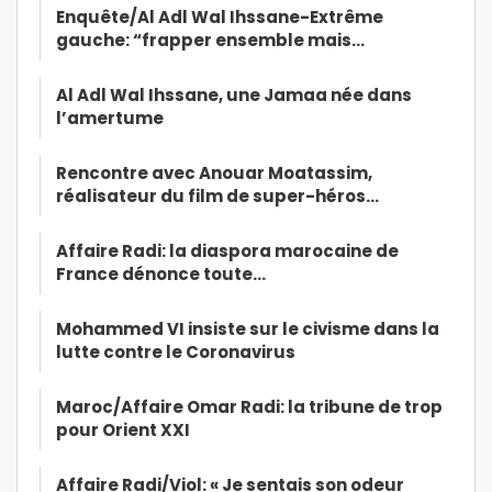
Enquête/Al Adl Wal Ihssane-Extrême
gauche: “frapper ensemble mais…
Al Adl Wal Ihssane, une Jamaa née dans
l’amertume
Rencontre avec Anouar Moatassim,
réalisateur du film de super-héros…
Affaire Radi: la diaspora marocaine de
France dénonce toute…
Mohammed VI insiste sur le civisme dans la
lutte contre le Coronavirus
Maroc/Affaire Omar Radi: la tribune de trop
pour Orient XXI
Affaire Radi/Viol: « Je sentais son odeur