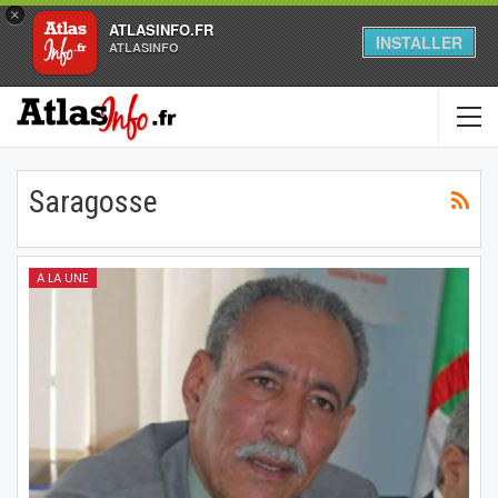
×
ATLASINFO.FR
INSTALLER
ATLASINFO
Saragosse
A LA UNE