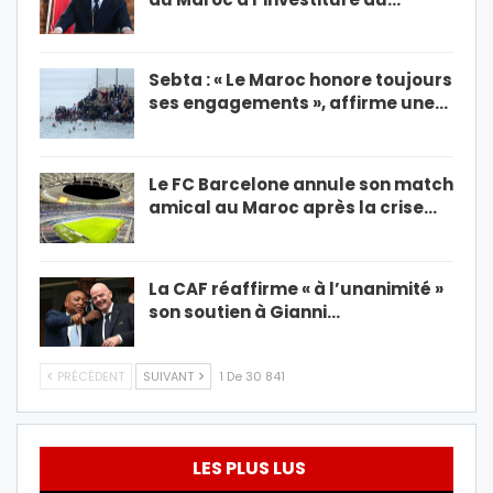
Sebta : « Le Maroc honore toujours
ses engagements », affirme une…
Le FC Barcelone annule son match
amical au Maroc après la crise…
La CAF réaffirme « à l’unanimité »
son soutien à Gianni…
PRÉCÉDENT
SUIVANT
1 De 30 841
LES PLUS LUS