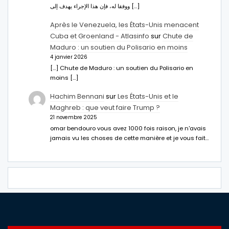
ووفقا له، فإن هذا الإجراء يهدف إلى […]
Après le Venezuela, les États-Unis menacent
Cuba et Groenland - Atlasinfo
sur
Chute de
Maduro : un soutien du Polisario en moins
4 janvier 2026
[…] Chute de Maduro : un soutien du Polisario en
moins […]
Hachim Bennani
sur
Les États-Unis et le
Maghreb : que veut faire Trump ?
21 novembre 2025
omar bendouro vous avez 1000 fois raison, je n'avais
jamais vu les choses de cette manière et je vous fait…