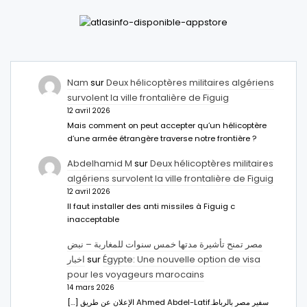
Nam
sur
Deux hélicoptères militaires algériens
survolent la ville frontalière de Figuig
12 avril 2026
Mais comment on peut accepter qu’un hélicoptère
d’une armée étrangère traverse notre frontière ?
Abdelhamid M
sur
Deux hélicoptères militaires
algériens survolent la ville frontalière de Figuig
12 avril 2026
Il faut installer des anti missiles à Figuig c
inacceptable
مصر تمنح تأشيرة مدتها خمس سنوات للمغاربة – نبض
اخبار
sur
Égypte: Une nouvelle option de visa
pour les voyageurs marocains
14 mars 2026
[…] الإعلان عن طريق Ahmed Abdel-Latifسفير مصر بالرباط.