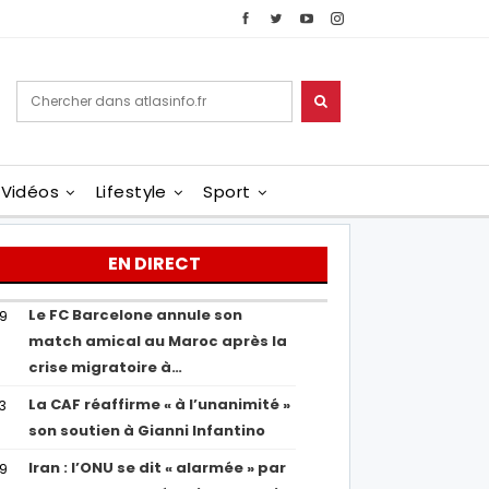
Vidéos
Lifestyle
Sport
EN DIRECT
Le FC Barcelone annule son
19
match amical au Maroc après la
crise migratoire à…
La CAF réaffirme « à l’unanimité »
13
son soutien à Gianni Infantino
Iran : l’ONU se dit « alarmée » par
29