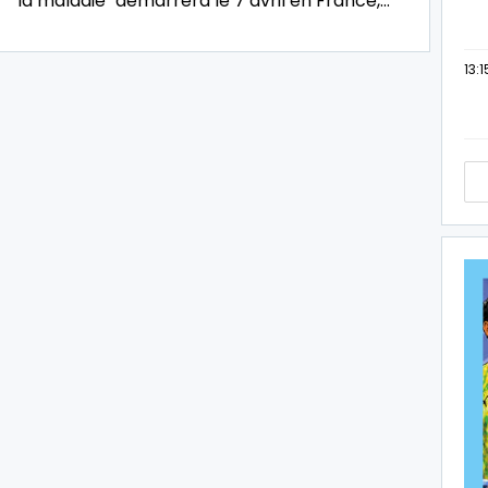
la maladie" démarrera le 7 avril en France,…
13:1