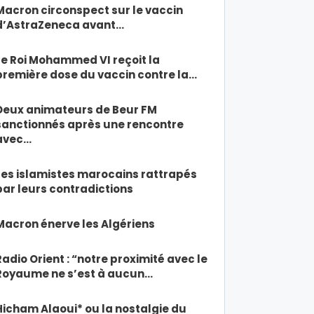
Macron circonspect sur le vaccin
d’AstraZeneca avant…
Le Roi Mohammed VI reçoit la
première dose du vaccin contre la…
Deux animateurs de Beur FM
sanctionnés après une rencontre
avec…
Les islamistes marocains rattrapés
par leurs contradictions
Macron énerve les Algériens
Radio Orient : “notre proximité avec le
Royaume ne s’est à aucun…
Hicham Alaoui* ou la nostalgie du