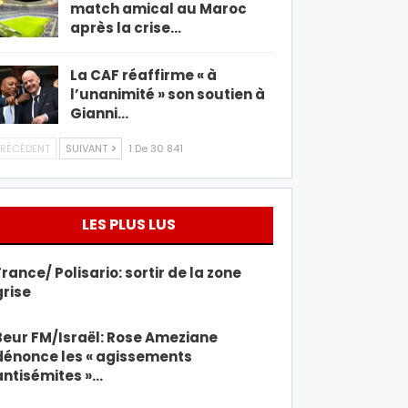
match amical au Maroc
après la crise…
La CAF réaffirme « à
l’unanimité » son soutien à
Gianni…
RÉCÉDENT
SUIVANT
1 De 30 841
LES PLUS LUS
France/ Polisario: sortir de la zone
grise
Beur FM/Israël: Rose Ameziane
dénonce les « agissements
antisémites »…