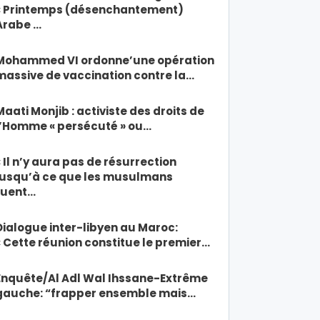
« Printemps (désenchantement)
Arabe …
Mohammed VI ordonne’une opération
massive de vaccination contre la…
Maati Monjib : activiste des droits de
l’Homme « persécuté » ou…
« Il n’y aura pas de résurrection
jusqu’à ce que les musulmans
tuent…
Dialogue inter-libyen au Maroc:
« Cette réunion constitue le premier…
Enquête/Al Adl Wal Ihssane-Extrême
gauche: “frapper ensemble mais…