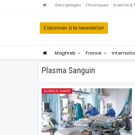
Décryptages
Chroniques
Science & 
S'abonner à la newsletter
Maghreb
France
Internati
Plasma Sanguin
SCIENCE-SANTE