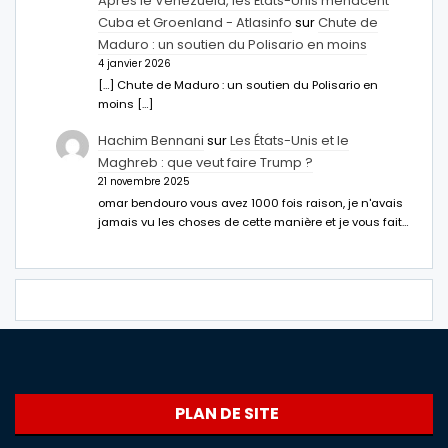
Après le Venezuela, les États-Unis menacent
Cuba et Groenland - Atlasinfo
sur
Chute de
Maduro : un soutien du Polisario en moins
4 janvier 2026
[…] Chute de Maduro : un soutien du Polisario en
moins […]
Hachim Bennani
sur
Les États-Unis et le
Maghreb : que veut faire Trump ?
21 novembre 2025
omar bendouro vous avez 1000 fois raison, je n'avais
jamais vu les choses de cette manière et je vous fait…
PLAN DE SITE