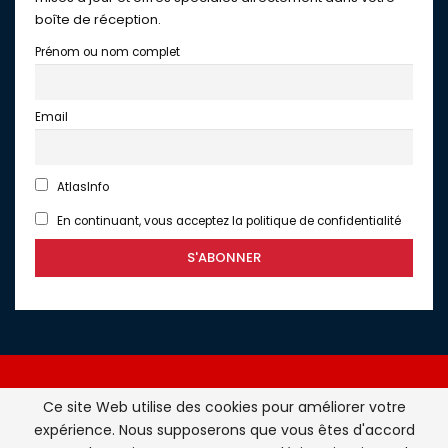
boîte de réception.
Prénom ou nom complet
Email
AtlasInfo
En continuant, vous acceptez la politique de confidentialité
Ce site Web utilise des cookies pour améliorer votre
expérience. Nous supposerons que vous êtes d'accord
Atlasinfo.fr : l'essentiel de l'actualité de la France et du