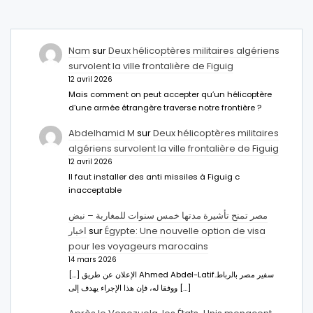
Nam
sur
Deux hélicoptères militaires algériens
survolent la ville frontalière de Figuig
12 avril 2026
Mais comment on peut accepter qu’un hélicoptère
d’une armée étrangère traverse notre frontière ?
Abdelhamid M
sur
Deux hélicoptères militaires
algériens survolent la ville frontalière de Figuig
12 avril 2026
Il faut installer des anti missiles à Figuig c
inacceptable
مصر تمنح تأشيرة مدتها خمس سنوات للمغاربة – نبض
اخبار
sur
Égypte: Une nouvelle option de visa
pour les voyageurs marocains
14 mars 2026
[…] الإعلان عن طريق Ahmed Abdel-Latifسفير مصر بالرباط.
ووفقا له، فإن هذا الإجراء يهدف إلى […]