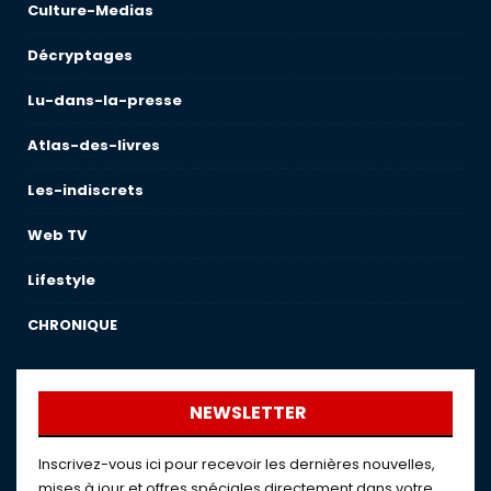
Culture-Medias
Décryptages
Lu-dans-la-presse
Atlas-des-livres
Les-indiscrets
Web TV
Lifestyle
CHRONIQUE
NEWSLETTER
Inscrivez-vous ici pour recevoir les dernières nouvelles,
mises à jour et offres spéciales directement dans votre