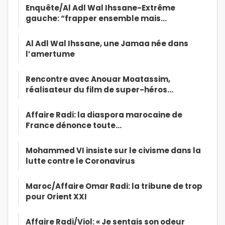
Enquête/Al Adl Wal Ihssane-Extrême
gauche: “frapper ensemble mais…
Al Adl Wal Ihssane, une Jamaa née dans
l’amertume
Rencontre avec Anouar Moatassim,
réalisateur du film de super-héros…
Affaire Radi: la diaspora marocaine de
France dénonce toute…
Mohammed VI insiste sur le civisme dans la
lutte contre le Coronavirus
Maroc/Affaire Omar Radi: la tribune de trop
pour Orient XXI
Affaire Radi/Viol: « Je sentais son odeur