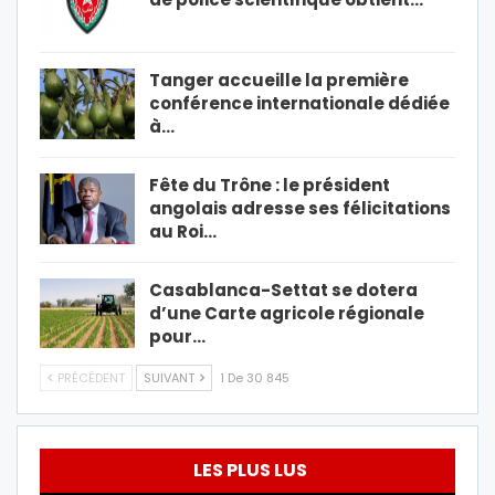
Tanger accueille la première
conférence internationale dédiée
à…
Fête du Trône : le président
angolais adresse ses félicitations
au Roi…
Casablanca-Settat se dotera
d’une Carte agricole régionale
pour…
PRÉCÉDENT
SUIVANT
1 De 30 845
LES PLUS LUS