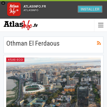
×
ATLASINFO.FR
INSTALLER
ATLASINFO
Othman El Ferdaous
ATLAS-ECO