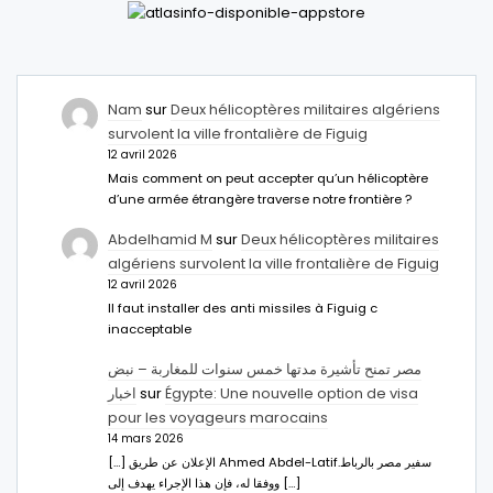
Nam
sur
Deux hélicoptères militaires algériens
survolent la ville frontalière de Figuig
12 avril 2026
Mais comment on peut accepter qu’un hélicoptère
d’une armée étrangère traverse notre frontière ?
Abdelhamid M
sur
Deux hélicoptères militaires
algériens survolent la ville frontalière de Figuig
12 avril 2026
Il faut installer des anti missiles à Figuig c
inacceptable
مصر تمنح تأشيرة مدتها خمس سنوات للمغاربة – نبض
اخبار
sur
Égypte: Une nouvelle option de visa
pour les voyageurs marocains
14 mars 2026
[…] الإعلان عن طريق Ahmed Abdel-Latifسفير مصر بالرباط.
ووفقا له، فإن هذا الإجراء يهدف إلى […]