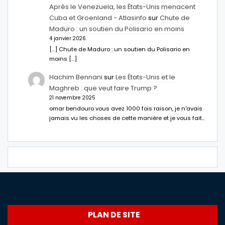
Après le Venezuela, les États-Unis menacent
Cuba et Groenland - Atlasinfo
sur
Chute de
Maduro : un soutien du Polisario en moins
4 janvier 2026
[…] Chute de Maduro : un soutien du Polisario en
moins […]
Hachim Bennani
sur
Les États-Unis et le
Maghreb : que veut faire Trump ?
21 novembre 2025
omar bendouro vous avez 1000 fois raison, je n'avais
jamais vu les choses de cette manière et je vous fait…
PLAN DE SITE