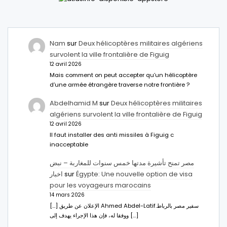
Nam
sur
Deux hélicoptères militaires algériens
survolent la ville frontalière de Figuig
12 avril 2026
Mais comment on peut accepter qu’un hélicoptère
d’une armée étrangère traverse notre frontière ?
Abdelhamid M
sur
Deux hélicoptères militaires
algériens survolent la ville frontalière de Figuig
12 avril 2026
Il faut installer des anti missiles à Figuig c
inacceptable
مصر تمنح تأشيرة مدتها خمس سنوات للمغاربة – نبض
اخبار
sur
Égypte: Une nouvelle option de visa
pour les voyageurs marocains
14 mars 2026
[…] الإعلان عن طريق Ahmed Abdel-Latifسفير مصر بالرباط.
ووفقا له، فإن هذا الإجراء يهدف إلى […]