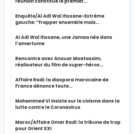
réunion constitue le premier…
Enquête/Al Adl Wal Ihssane-Extrême
gauche: “frapper ensemble mais…
Al Adl Wal Ihssane, une Jamaa née dans
l’amertume
Rencontre avec Anouar Moatassim,
réalisateur du film de super-héros…
Affaire Radi: la diaspora marocaine de
France dénonce toute…
Mohammed VI insiste sur le civisme dans la
lutte contre le Coronavirus
Maroc/Affaire Omar Radi: la tribune de trop
pour Orient XXI