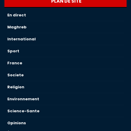
PLAN DE SITE
En direct
Maghreb
International
Sport
France
Societe
Religion
Environnement
Science-Sante
Opinions