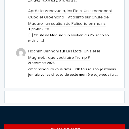
ووفقا له، فإن هذا الإجراء يهدف إلى […]
Après le Venezuela, les États-Unis menacent
Cuba et Groenland - Atlasinfo
sur
Chute de
Maduro : un soutien du Polisario en moins
4 janvier 2026
[…] Chute de Maduro : un soutien du Polisario en
moins […]
Hachim Bennani
sur
Les États-Unis et le
Maghreb : que veut faire Trump ?
21 novembre 2025
omar bendouro vous avez 1000 fois raison, je n'avais
jamais vu les choses de cette manière et je vous fait…