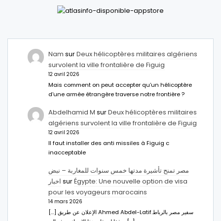
Nam
sur
Deux hélicoptères militaires algériens
survolent la ville frontalière de Figuig
12 avril 2026
Mais comment on peut accepter qu’un hélicoptère
d’une armée étrangère traverse notre frontière ?
Abdelhamid M
sur
Deux hélicoptères militaires
algériens survolent la ville frontalière de Figuig
12 avril 2026
Il faut installer des anti missiles à Figuig c
inacceptable
مصر تمنح تأشيرة مدتها خمس سنوات للمغاربة – نبض
اخبار
sur
Égypte: Une nouvelle option de visa
pour les voyageurs marocains
14 mars 2026
[…] الإعلان عن طريق Ahmed Abdel-Latifسفير مصر بالرباط.