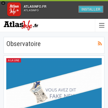
×
ATLASINFO.FR
INSTALLER
ATLASINFO
Observatoire
A LA UNE