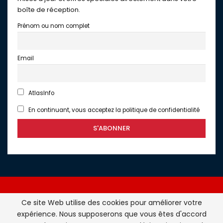
boîte de réception.
Prénom ou nom complet
Email
AtlasInfo
En continuant, vous acceptez la politique de confidentialité
Ce site Web utilise des cookies pour améliorer votre
expérience. Nous supposerons que vous êtes d'accord
Atlasinfo.fr : l'essentiel de l'actualité de la France et du