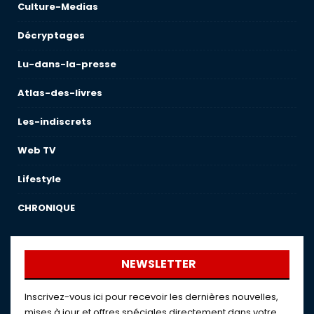
Culture-Medias
Décryptages
Lu-dans-la-presse
Atlas-des-livres
Les-indiscrets
Web TV
Lifestyle
CHRONIQUE
NEWSLETTER
Inscrivez-vous ici pour recevoir les dernières nouvelles,
mises à jour et offres spéciales directement dans votre