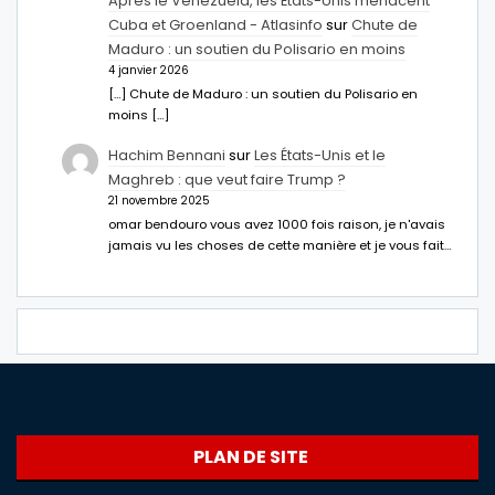
Après le Venezuela, les États-Unis menacent
Cuba et Groenland - Atlasinfo
sur
Chute de
Maduro : un soutien du Polisario en moins
4 janvier 2026
[…] Chute de Maduro : un soutien du Polisario en
moins […]
Hachim Bennani
sur
Les États-Unis et le
Maghreb : que veut faire Trump ?
21 novembre 2025
omar bendouro vous avez 1000 fois raison, je n'avais
jamais vu les choses de cette manière et je vous fait…
PLAN DE SITE