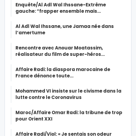
Enquête/Al Adl Wal Ihssane-Extrême
gauche: “frapper ensemble mais…
Al Adl Wal Ihssane, une Jamaa née dans
l’amertume
Rencontre avec Anouar Moatassim,
réalisateur du film de super-héros…
Affaire Radi: la diaspora marocaine de
France dénonce toute…
Mohammed VI insiste sur le civisme dans la
lutte contre le Coronavirus
Maroc/Affaire Omar Radi: la tribune de trop
pour Orient XXI
Affaire Radi/Viol: « Je sentais son odeur