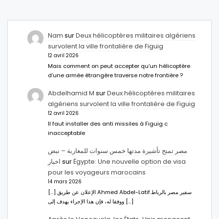
Nam
sur
Deux hélicoptères militaires algériens
survolent la ville frontalière de Figuig
12 avril 2026
Mais comment on peut accepter qu’un hélicoptère
d’une armée étrangère traverse notre frontière ?
Abdelhamid M
sur
Deux hélicoptères militaires
algériens survolent la ville frontalière de Figuig
12 avril 2026
Il faut installer des anti missiles à Figuig c
inacceptable
مصر تمنح تأشيرة مدتها خمس سنوات للمغاربة – نبض
اخبار
sur
Égypte: Une nouvelle option de visa
pour les voyageurs marocains
14 mars 2026
[…] الإعلان عن طريق Ahmed Abdel-Latifسفير مصر بالرباط.
ووفقا له، فإن هذا الإجراء يهدف إلى […]