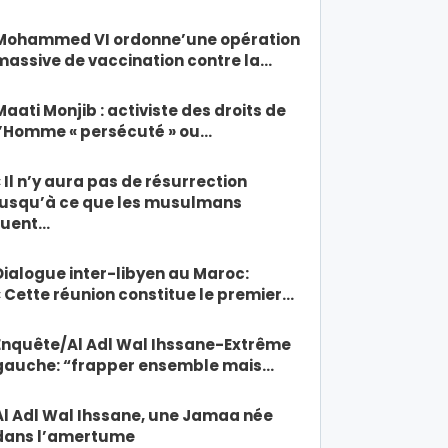
Mohammed VI ordonne’une opération
massive de vaccination contre la…
Maati Monjib : activiste des droits de
l’Homme « persécuté » ou…
« Il n’y aura pas de résurrection
jusqu’à ce que les musulmans
tuent…
Dialogue inter-libyen au Maroc:
« Cette réunion constitue le premier…
Enquête/Al Adl Wal Ihssane-Extrême
gauche: “frapper ensemble mais…
Al Adl Wal Ihssane, une Jamaa née
dans l’amertume