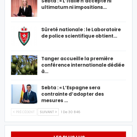
Sebta : « L’Italie n’accepte ni
ultimatum ni impositions…
Sûreté nationale : le Laboratoire
de police scientifique obtient…
Tanger accueille la première
conférence internationale dédiée
à…
Sebta : « L’Espagne sera
contrainte d’adopter des
mesures …
PRÉCÉDENT
SUIVANT
1 De 30 846