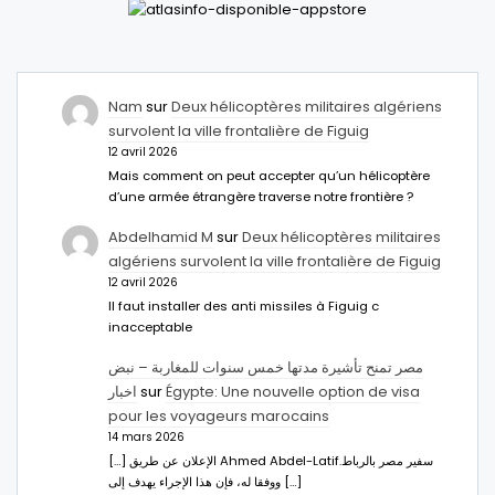
Nam
sur
Deux hélicoptères militaires algériens
survolent la ville frontalière de Figuig
12 avril 2026
Mais comment on peut accepter qu’un hélicoptère
d’une armée étrangère traverse notre frontière ?
Abdelhamid M
sur
Deux hélicoptères militaires
algériens survolent la ville frontalière de Figuig
12 avril 2026
Il faut installer des anti missiles à Figuig c
inacceptable
مصر تمنح تأشيرة مدتها خمس سنوات للمغاربة – نبض
اخبار
sur
Égypte: Une nouvelle option de visa
pour les voyageurs marocains
14 mars 2026
[…] الإعلان عن طريق Ahmed Abdel-Latifسفير مصر بالرباط.
ووفقا له، فإن هذا الإجراء يهدف إلى […]