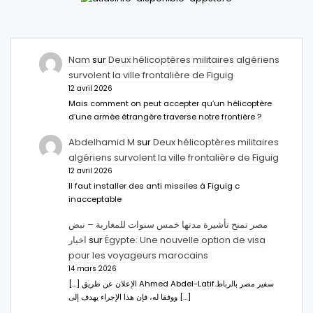
Nam
sur
Deux hélicoptères militaires algériens
survolent la ville frontalière de Figuig
12 avril 2026
Mais comment on peut accepter qu’un hélicoptère
d’une armée étrangère traverse notre frontière ?
Abdelhamid M
sur
Deux hélicoptères militaires
algériens survolent la ville frontalière de Figuig
12 avril 2026
Il faut installer des anti missiles à Figuig c
inacceptable
مصر تمنح تأشيرة مدتها خمس سنوات للمغاربة – نبض
اخبار
sur
Égypte: Une nouvelle option de visa
pour les voyageurs marocains
14 mars 2026
[…] الإعلان عن طريق Ahmed Abdel-Latifسفير مصر بالرباط.
ووفقا له، فإن هذا الإجراء يهدف إلى […]