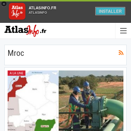
×
ATLASINFO.FR
INSTALLER
ATLASINFO
Mroc
A LA UNE