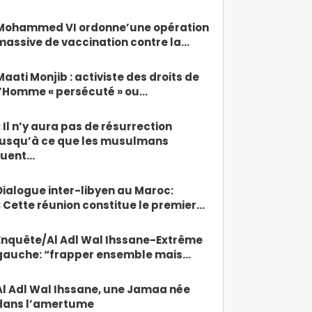
Mohammed VI ordonne’une opération
massive de vaccination contre la…
Maati Monjib : activiste des droits de
l’Homme « persécuté » ou…
« Il n’y aura pas de résurrection
jusqu’à ce que les musulmans
tuent…
Dialogue inter-libyen au Maroc:
« Cette réunion constitue le premier…
Enquête/Al Adl Wal Ihssane-Extrême
gauche: “frapper ensemble mais…
Al Adl Wal Ihssane, une Jamaa née
dans l’amertume