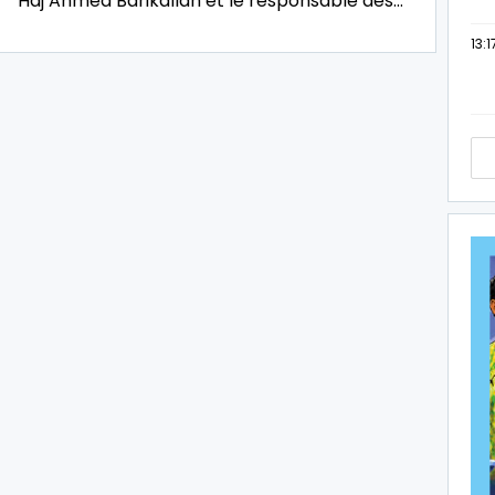
Haj Ahmed Barikallah et le responsable des…
13:1