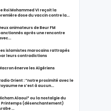
Le Roi Mohammed VI reçoit la
première dose du vaccin contre la…
Deux animateurs de Beur FM
sanctionnés après une rencontre
avec…
Les islamistes marocains rattrapés
par leurs contradictions
Macron énerve les Algériens
Radio Orient : “notre proximité avec le
Royaume ne s’est à aucun…
Hicham Alaoui* ou la nostalgie du
« Printemps (désenchantement)
Arabe …