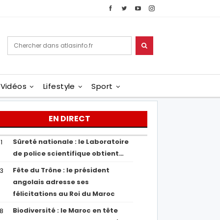
Vidéos
Lifestyle
Sport
EN DIRECT
Sûreté nationale : le Laboratoire
1
de police scientifique obtient…
Fête du Trône : le président
43
angolais adresse ses
félicitations au Roi du Maroc
Biodiversité : le Maroc en tête
38