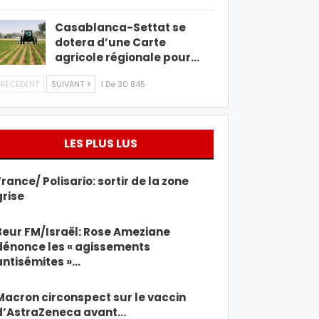
Casablanca-Settat se
dotera d’une Carte
agricole régionale pour…
RÉCÉDENT
SUIVANT
1 De 30 845
LES PLUS LUS
France/ Polisario: sortir de la zone
grise
Beur FM/Israël: Rose Ameziane
dénonce les « agissements
antisémites »…
Macron circonspect sur le vaccin
d’AstraZeneca avant…