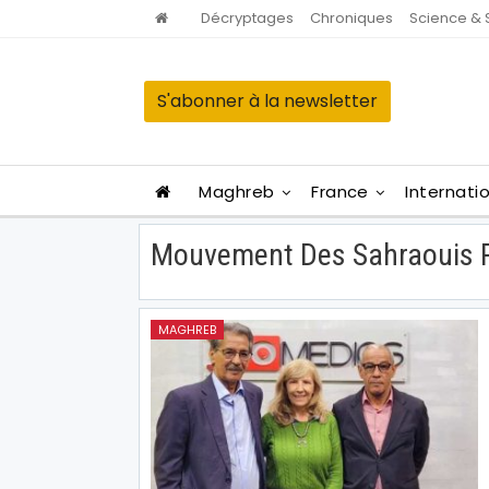
Décryptages
Chroniques
Science & 
S'abonner à la newsletter
Maghreb
France
Internati
Mouvement Des Sahraouis P
MAGHREB