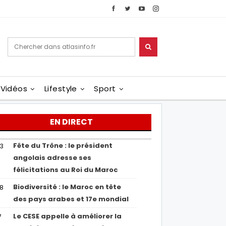
Vidéos
Lifestyle
Sport
EN DIRECT
Fête du Trône : le président
43
angolais adresse ses
félicitations au Roi du Maroc
Biodiversité : le Maroc en tête
38
des pays arabes et 17e mondial
Le CESE appelle à améliorer la
7