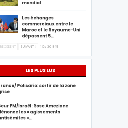
mondial
Les échanges
commerciaux entre le
Maroc et le Royaume-Uni
dépassent 5…
RÉCÉDENT
SUIVANT
1 De 30 845
LES PLUS LUS
France/ Polisario: sortir de la zone
grise
Beur FM/Israël: Rose Ameziane
dénonce les « agissements
antisémites »…