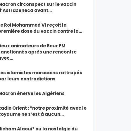
Macron circonspect sur le vaccin
d’AstraZeneca avant…
Le Roi Mohammed VI reçoit la
première dose du vaccin contre la…
Deux animateurs de Beur FM
sanctionnés après une rencontre
avec…
Les islamistes marocains rattrapés
par leurs contradictions
Macron énerve les Algériens
Radio Orient : “notre proximité avec le
Royaume ne s’est à aucun…
Hicham Alaoui* ou la nostalgie du