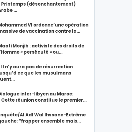
« Printemps (désenchantement)
Arabe …
Mohammed VI ordonne’une opération
massive de vaccination contre la…
Maati Monjib : activiste des droits de
l’Homme « persécuté » ou…
« Il n’y aura pas de résurrection
jusqu’à ce que les musulmans
tuent…
Dialogue inter-libyen au Maroc:
« Cette réunion constitue le premier…
Enquête/Al Adl Wal Ihssane-Extrême
gauche: “frapper ensemble mais…