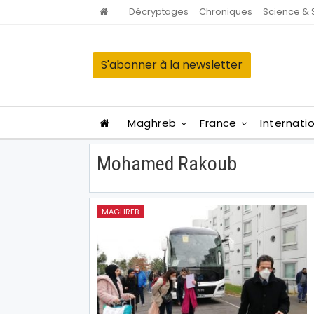
Décryptages
Chroniques
Science & 
S'abonner à la newsletter
Maghreb
France
Internati
Mohamed Rakoub
MAGHREB