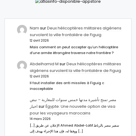
Nam
sur
Deux hélicoptères militaires algériens
survolent la ville frontalière de Figuig
12 avril 2026
Mais comment on peut accepter qu’un hélicoptère
d’une armée étrangère traverse notre frontière ?
Abdelhamid M
sur
Deux hélicoptères militaires
algériens survolent la ville frontalière de Figuig
12 avril 2026
Il faut installer des anti missiles à Figuig c
inacceptable
مصر تمنح تأشيرة مدتها خمس سنوات للمغاربة – نبض
اخبار
sur
Égypte: Une nouvelle option de visa
pour les voyageurs marocains
14 mars 2026
[…] الإعلان عن طريق Ahmed Abdel-Latifسفير مصر بالرباط.
ووفقا له، فإن هذا الإجراء يهدف إلى […]