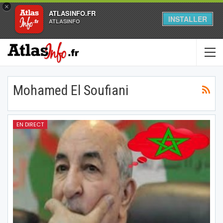
×
ATLASINFO.FR
INSTALLER
ATLASINFO
Mohamed El Soufiani
EN DIRECT