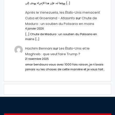
ووفقا له، فإن هذا الإجراء يهدف إلى […]
Après le Venezuela, les États-Unis menacent
Cuba et Groenland - Atlasinfo
sur
Chute de
Maduro : un soutien du Polisario en moins
4 janvier 2026
[…] Chute de Maduro : un soutien du Polisario en
moins […]
Hachim Bennani
sur
Les États-Unis et le
Maghreb : que veut faire Trump ?
21 novembre 2025
omar bendouro vous avez 1000 fois raison, je n'avais
jamais vu les choses de cette manière et je vous fait…