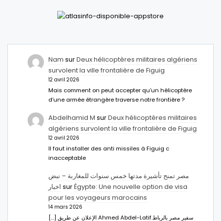
Nam
sur
Deux hélicoptères militaires algériens
survolent la ville frontalière de Figuig
12 avril 2026
Mais comment on peut accepter qu’un hélicoptère
d’une armée étrangère traverse notre frontière ?
Abdelhamid M
sur
Deux hélicoptères militaires
algériens survolent la ville frontalière de Figuig
12 avril 2026
Il faut installer des anti missiles à Figuig c
inacceptable
مصر تمنح تأشيرة مدتها خمس سنوات للمغاربة – نبض
اخبار
sur
Égypte: Une nouvelle option de visa
pour les voyageurs marocains
14 mars 2026
[…] الإعلان عن طريق Ahmed Abdel-Latifسفير مصر بالرباط.