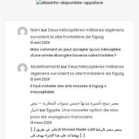
Nam
sur
Deux hélicoptères militaires algériens
survolent la ville frontalière de Figuig
12 avril 2026
Mais comment on peut accepter qu’un hélicoptère
d’une armée étrangère traverse notre frontière ?
Abdelhamid M
sur
Deux hélicoptères militaires
algériens survolent la ville frontalière de Figuig
12 avril 2026
Il faut installer des anti missiles à Figuig c
inacceptable
مصر تمنح تأشيرة مدتها خمس سنوات للمغاربة – نبض
اخبار
sur
Égypte: Une nouvelle option de visa
pour les voyageurs marocains
14 mars 2026
[…] الإعلان عن طريق Ahmed Abdel-Latifسفير مصر بالرباط.
ووفقا له، فإن هذا الإجراء يهدف إلى […]