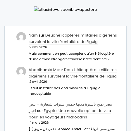
Nam
sur
Deux hélicoptères militaires algériens
survolent la ville frontalière de Figuig
12 avril 2026
Mais comment on peut accepter qu’un hélicoptère
d’une armée étrangère traverse notre frontière ?
Abdelhamid M
sur
Deux hélicoptères militaires
algériens survolent la ville frontalière de Figuig
12 avril 2026
Il faut installer des anti missiles à Figuig c
inacceptable
مصر تمنح تأشيرة مدتها خمس سنوات للمغاربة – نبض
اخبار
sur
Égypte: Une nouvelle option de visa
pour les voyageurs marocains
14 mars 2026
[…] الإعلان عن طريق Ahmed Abdel-Latifسفير مصر بالرباط.