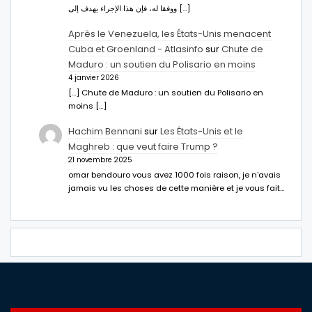
ووفقا له، فإن هذا الإجراء يهدف إلى […]
Après le Venezuela, les États-Unis menacent
Cuba et Groenland - Atlasinfo
sur
Chute de
Maduro : un soutien du Polisario en moins
4 janvier 2026
[…] Chute de Maduro : un soutien du Polisario en
moins […]
Hachim Bennani
sur
Les États-Unis et le
Maghreb : que veut faire Trump ?
21 novembre 2025
omar bendouro vous avez 1000 fois raison, je n'avais
jamais vu les choses de cette manière et je vous fait…