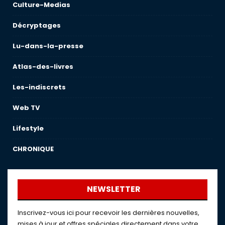
Culture-Medias
Décryptages
Lu-dans-la-presse
Atlas-des-livres
Les-indiscrets
Web TV
Lifestyle
CHRONIQUE
NEWSLETTER
Inscrivez-vous ici pour recevoir les dernières nouvelles,
mises à jour et offres spéciales directement dans votre