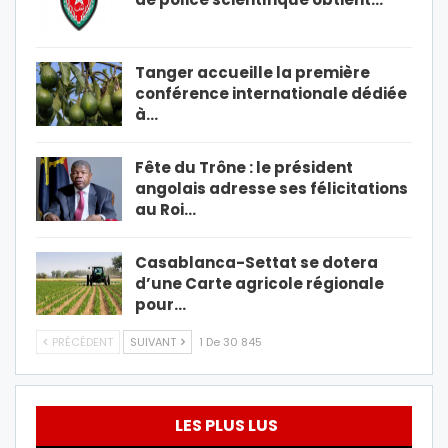
Tanger accueille la première
conférence internationale dédiée
à…
Fête du Trône : le président
angolais adresse ses félicitations
au Roi…
Casablanca-Settat se dotera
d’une Carte agricole régionale
pour…
PRÉCÉDENT
SUIVANT
1 De 30 845
LES PLUS LUS