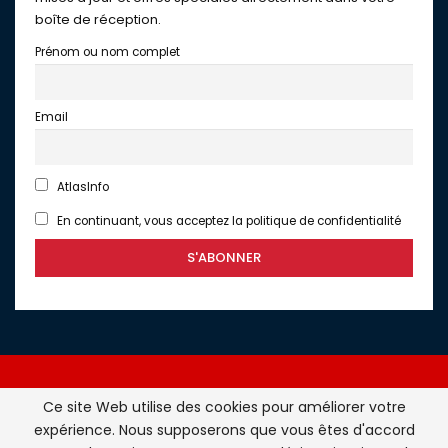
boîte de réception.
Prénom ou nom complet
Email
AtlasInfo
En continuant, vous acceptez la politique de confidentialité
Ce site Web utilise des cookies pour améliorer votre
expérience. Nous supposerons que vous êtes d'accord
Atlasinfo.fr : l'essentiel de l'actualité de la France et du