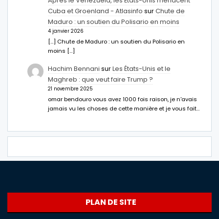
Après le Venezuela, les États-Unis menacent
Cuba et Groenland - Atlasinfo
sur
Chute de
Maduro : un soutien du Polisario en moins
4 janvier 2026
[…] Chute de Maduro : un soutien du Polisario en
moins […]
Hachim Bennani
sur
Les États-Unis et le
Maghreb : que veut faire Trump ?
21 novembre 2025
omar bendouro vous avez 1000 fois raison, je n'avais
jamais vu les choses de cette manière et je vous fait…
PLAN DE SITE