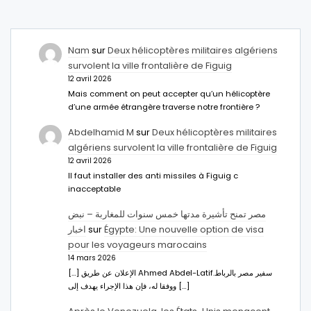
Nam
sur
Deux hélicoptères militaires algériens
survolent la ville frontalière de Figuig
12 avril 2026
Mais comment on peut accepter qu’un hélicoptère
d’une armée étrangère traverse notre frontière ?
Abdelhamid M
sur
Deux hélicoptères militaires
algériens survolent la ville frontalière de Figuig
12 avril 2026
Il faut installer des anti missiles à Figuig c
inacceptable
مصر تمنح تأشيرة مدتها خمس سنوات للمغاربة – نبض
اخبار
sur
Égypte: Une nouvelle option de visa
pour les voyageurs marocains
14 mars 2026
[…] الإعلان عن طريق Ahmed Abdel-Latifسفير مصر بالرباط.
ووفقا له، فإن هذا الإجراء يهدف إلى […]