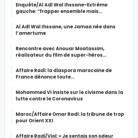
Enquête/Al Adl Wal Ihssane-Extrême
gauche: “frapper ensemble mais…
Al Adl Wal Ihssane, une Jamaa née dans
l’amertume
Rencontre avec Anouar Moatassim,
réalisateur du film de super-héros…
Affaire Radi: la diaspora marocaine de
France dénonce toute…
Mohammed VI insiste sur le civisme dans la
lutte contre le Coronavirus
Maroc/Affaire Omar Radi: la tribune de trop
pour Orient XXI
Affaire Radi/Viol: « Je sentais son odeur