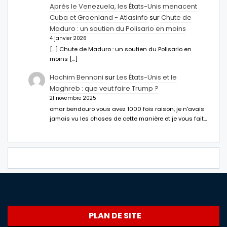
Après le Venezuela, les États-Unis menacent
Cuba et Groenland - Atlasinfo
sur
Chute de
Maduro : un soutien du Polisario en moins
4 janvier 2026
[…] Chute de Maduro : un soutien du Polisario en
moins […]
Hachim Bennani
sur
Les États-Unis et le
Maghreb : que veut faire Trump ?
21 novembre 2025
omar bendouro vous avez 1000 fois raison, je n'avais
jamais vu les choses de cette manière et je vous fait…
PLAN DE SITE