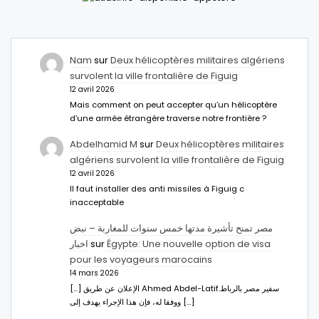
Nam
sur
Deux hélicoptères militaires algériens
survolent la ville frontalière de Figuig
12 avril 2026
Mais comment on peut accepter qu’un hélicoptère
d’une armée étrangère traverse notre frontière ?
Abdelhamid M
sur
Deux hélicoptères militaires
algériens survolent la ville frontalière de Figuig
12 avril 2026
Il faut installer des anti missiles à Figuig c
inacceptable
مصر تمنح تأشيرة مدتها خمس سنوات للمغاربة – نبض
اخبار
sur
Égypte: Une nouvelle option de visa
pour les voyageurs marocains
14 mars 2026
[…] الإعلان عن طريق Ahmed Abdel-Latifسفير مصر بالرباط.
ووفقا له، فإن هذا الإجراء يهدف إلى […]