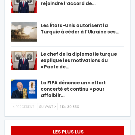
rejoindre l’accord de…
Les États-Unis autorisent la
Turquie à céder à l’Ukraine ses…
Le chef de la diplomatie turque
explique les motivations du
« Pacte de…
La FIFA dénonce un « effort
concerté et continu » pour
affaiblir…
PRÉCÉDENT
SUIVANT
1 De 30 850
LES PLUS LUS