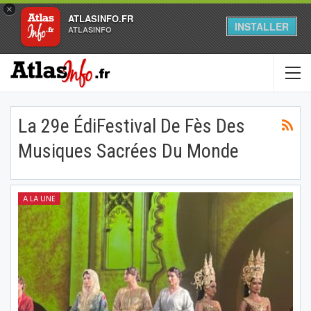
×
ATLASINFO.FR
INSTALLER
ATLASINFO
La 29e ÉdiFestival De Fès Des
Musiques Sacrées Du Monde
A LA UNE