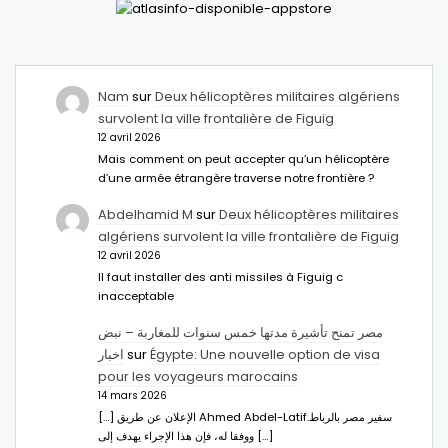
Nam
sur
Deux hélicoptères militaires algériens
survolent la ville frontalière de Figuig
12 avril 2026
Mais comment on peut accepter qu’un hélicoptère
d’une armée étrangère traverse notre frontière ?
Abdelhamid M
sur
Deux hélicoptères militaires
algériens survolent la ville frontalière de Figuig
12 avril 2026
Il faut installer des anti missiles à Figuig c
inacceptable
مصر تمنح تأشيرة مدتها خمس سنوات للمغاربة – نبض
اخبار
sur
Égypte: Une nouvelle option de visa
pour les voyageurs marocains
14 mars 2026
[…] الإعلان عن طريق Ahmed Abdel-Latifسفير مصر بالرباط.
ووفقا له، فإن هذا الإجراء يهدف إلى […]