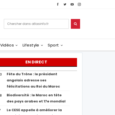
Vidéos
Lifestyle
Sport
EN DIRECT
Fête du Trône : le président
43
angolais adresse ses
félicitations au Roi du Maroc
Biodiversité : le Maroc en tête
38
des pays arabes et 17e mondial
Le CESE appelle à améliorer la
7