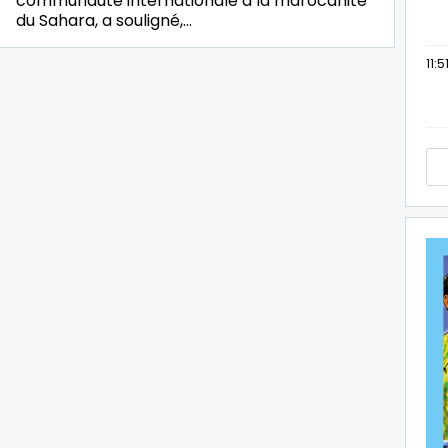
communauté internationale à la marocanité
du Sahara, a souligné,…
11:5