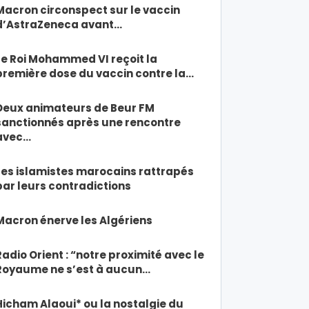
Macron circonspect sur le vaccin
d’AstraZeneca avant…
Le Roi Mohammed VI reçoit la
première dose du vaccin contre la…
Deux animateurs de Beur FM
sanctionnés après une rencontre
avec…
Les islamistes marocains rattrapés
par leurs contradictions
Macron énerve les Algériens
Radio Orient : “notre proximité avec le
Royaume ne s’est à aucun…
Hicham Alaoui* ou la nostalgie du