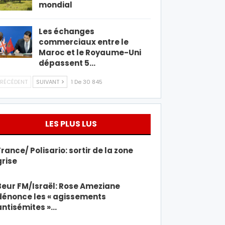
mondial
Les échanges
commerciaux entre le
Maroc et le Royaume-Uni
dépassent 5…
RÉCÉDENT
SUIVANT
1 De 30 845
LES PLUS LUS
France/ Polisario: sortir de la zone
grise
Beur FM/Israël: Rose Ameziane
dénonce les « agissements
antisémites »…