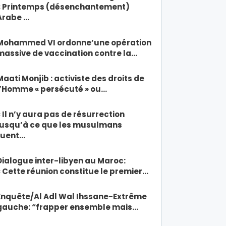
« Printemps (désenchantement)
Arabe …
Mohammed VI ordonne’une opération
massive de vaccination contre la…
Maati Monjib : activiste des droits de
l’Homme « persécuté » ou…
« Il n’y aura pas de résurrection
jusqu’à ce que les musulmans
tuent…
Dialogue inter-libyen au Maroc:
« Cette réunion constitue le premier…
Enquête/Al Adl Wal Ihssane-Extrême
gauche: “frapper ensemble mais…