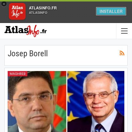
×
ATLASINFO.FR
INSTALLER
ATLASINFO
Josep Borell
MAGHREB