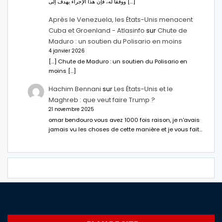
ووفقا له، فإن هذا الإجراء يهدف إلى […]
Après le Venezuela, les États-Unis menacent
Cuba et Groenland - Atlasinfo
sur
Chute de
Maduro : un soutien du Polisario en moins
4 janvier 2026
[…] Chute de Maduro : un soutien du Polisario en
moins […]
Hachim Bennani
sur
Les États-Unis et le
Maghreb : que veut faire Trump ?
21 novembre 2025
omar bendouro vous avez 1000 fois raison, je n'avais
jamais vu les choses de cette manière et je vous fait…