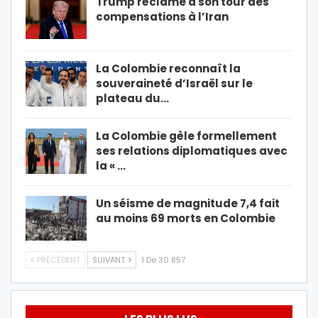
Trump réclame à son tour des
compensations à l’Iran
La Colombie reconnaît la
souveraineté d’Israël sur le
plateau du…
La Colombie gèle formellement
ses relations diplomatiques avec
la « …
Un séisme de magnitude 7,4 fait
au moins 69 morts en Colombie
PRÉCÉDENT
SUIVANT
1 De 30 857