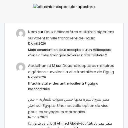
Nam
sur
Deux hélicoptères militaires algériens
survolent la ville frontalière de Figuig
12 avril 2026
Mais comment on peut accepter qu’un hélicoptère
d’une armée étrangère traverse notre frontière ?
Abdelhamid M
sur
Deux hélicoptères militaires
algériens survolent la ville frontalière de Figuig
12 avril 2026
Il faut installer des anti missiles à Figuig c
inacceptable
مصر تمنح تأشيرة مدتها خمس سنوات للمغاربة – نبض
اخبار
sur
Égypte: Une nouvelle option de visa
pour les voyageurs marocains
14 mars 2026
[…] الإعلان عن طريق Ahmed Abdel-Latifسفير مصر بالرباط.