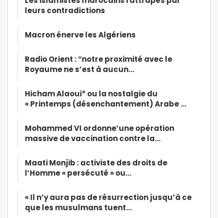
Les islamistes marocains rattrapés par
leurs contradictions
Macron énerve les Algériens
Radio Orient : “notre proximité avec le
Royaume ne s’est à aucun…
Hicham Alaoui* ou la nostalgie du
« Printemps (désenchantement) Arabe …
Mohammed VI ordonne’une opération
massive de vaccination contre la…
Maati Monjib : activiste des droits de
l’Homme « persécuté » ou…
« Il n’y aura pas de résurrection jusqu’à ce
que les musulmans tuent…