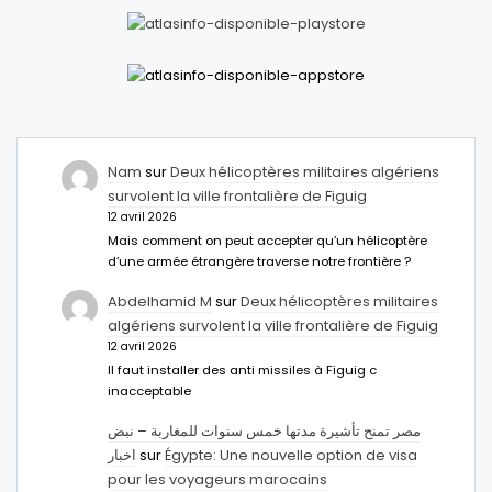
Nam
sur
Deux hélicoptères militaires algériens
survolent la ville frontalière de Figuig
12 avril 2026
Mais comment on peut accepter qu’un hélicoptère
d’une armée étrangère traverse notre frontière ?
Abdelhamid M
sur
Deux hélicoptères militaires
algériens survolent la ville frontalière de Figuig
12 avril 2026
Il faut installer des anti missiles à Figuig c
inacceptable
مصر تمنح تأشيرة مدتها خمس سنوات للمغاربة – نبض
اخبار
sur
Égypte: Une nouvelle option de visa
pour les voyageurs marocains