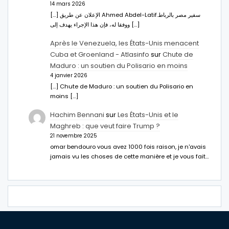
14 mars 2026
[…] الإعلان عن طريق Ahmed Abdel-Latifسفير مصر بالرباط.
ووفقا له، فإن هذا الإجراء يهدف إلى […]
Après le Venezuela, les États-Unis menacent
Cuba et Groenland - Atlasinfo
sur
Chute de
Maduro : un soutien du Polisario en moins
4 janvier 2026
[…] Chute de Maduro : un soutien du Polisario en
moins […]
Hachim Bennani
sur
Les États-Unis et le
Maghreb : que veut faire Trump ?
21 novembre 2025
omar bendouro vous avez 1000 fois raison, je n'avais
jamais vu les choses de cette manière et je vous fait…