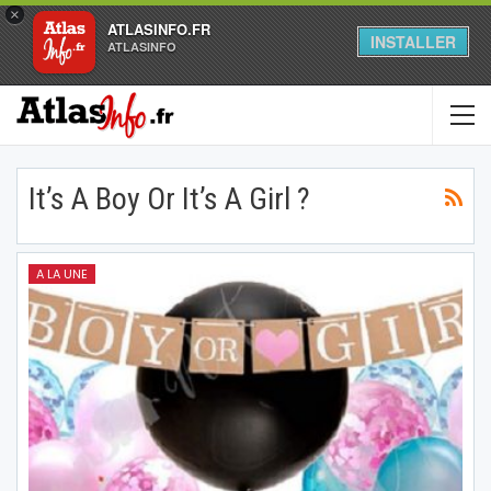
×
ATLASINFO.FR
INSTALLER
ATLASINFO
It’s A Boy Or It’s A Girl ?
A LA UNE