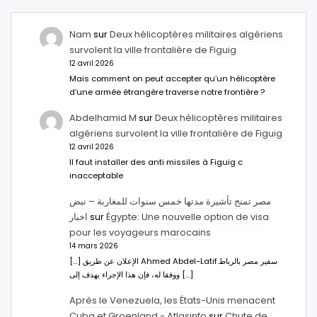
Nam
sur
Deux hélicoptères militaires algériens
survolent la ville frontalière de Figuig
12 avril 2026
Mais comment on peut accepter qu’un hélicoptère
d’une armée étrangère traverse notre frontière ?
Abdelhamid M
sur
Deux hélicoptères militaires
algériens survolent la ville frontalière de Figuig
12 avril 2026
Il faut installer des anti missiles à Figuig c
inacceptable
مصر تمنح تأشيرة مدتها خمس سنوات للمغاربة – نبض
اخبار
sur
Égypte: Une nouvelle option de visa
pour les voyageurs marocains
14 mars 2026
[…] الإعلان عن طريق Ahmed Abdel-Latifسفير مصر بالرباط.
ووفقا له، فإن هذا الإجراء يهدف إلى […]
Après le Venezuela, les États-Unis menacent
Cuba et Groenland - Atlasinfo
sur
Chute de