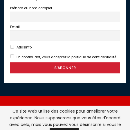
Prénom ou nom complet
Email
AtlasInfo
En continuant, vous acceptez la politique de confidentialité
Ce site Web utilise des cookies pour améliorer votre
expérience. Nous supposerons que vous êtes d'accord
Atlasinfo.fr : l'essentiel de l'actualité de la France et du
avec cela, mais vous pouvez vous désinscrire si vous le
Maghreb © Tous Droits Réservés - Atlasinfo- 2026