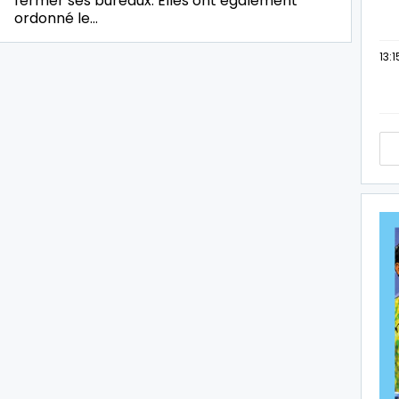
fermer ses bureaux. Elles ont également
ordonné le…
13:1