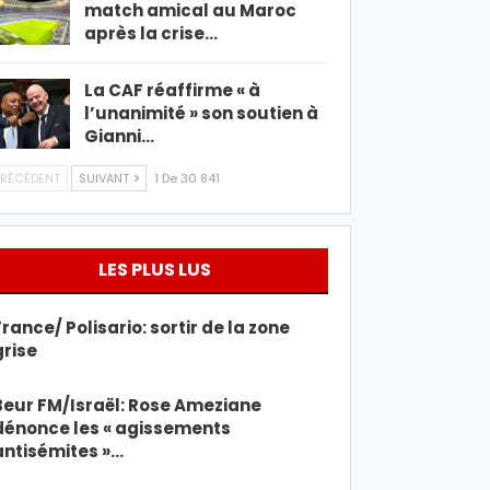
match amical au Maroc
après la crise…
La CAF réaffirme « à
l’unanimité » son soutien à
Gianni…
RÉCÉDENT
SUIVANT
1 De 30 841
LES PLUS LUS
France/ Polisario: sortir de la zone
grise
Beur FM/Israël: Rose Ameziane
dénonce les « agissements
antisémites »…