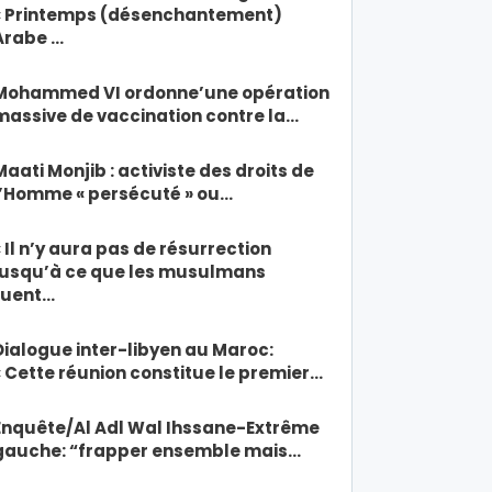
« Printemps (désenchantement)
Arabe …
Mohammed VI ordonne’une opération
massive de vaccination contre la…
Maati Monjib : activiste des droits de
l’Homme « persécuté » ou…
« Il n’y aura pas de résurrection
jusqu’à ce que les musulmans
tuent…
Dialogue inter-libyen au Maroc:
« Cette réunion constitue le premier…
Enquête/Al Adl Wal Ihssane-Extrême
gauche: “frapper ensemble mais…