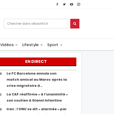
Vidéos
Lifestyle
Sport
EN DIRECT
Le FC Barcelone annule son
19
match amical au Maroc après la
crise migratoire à…
La CAF réaffirme « à l’unanimité »
13
son soutien à Gianni Infantino
Iran : l’ONU se dit « alarmée » par
29