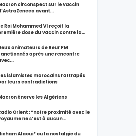
Macron circonspect sur le vaccin
d’AstraZeneca avant…
Le Roi Mohammed VI reçoit la
première dose du vaccin contre la…
Deux animateurs de Beur FM
sanctionnés après une rencontre
avec…
Les islamistes marocains rattrapés
par leurs contradictions
Macron énerve les Algériens
Radio Orient : “notre proximité avec le
Royaume ne s’est à aucun…
Hicham Alaoui* ou la nostalgie du