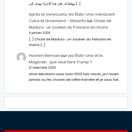
ووفقا له، فإن هذا الإجراء يهدف إلى […]
Après le Venezuela, les États-Unis menacent
Cuba et Groenland - Atlasinfo
sur
Chute de
Maduro : un soutien du Polisario en moins
4 janvier 2026
[…] Chute de Maduro : un soutien du Polisario en
moins […]
Hachim Bennani
sur
Les États-Unis et le
Maghreb : que veut faire Trump ?
21 novembre 2025
omar bendouro vous avez 1000 fois raison, je n'avais
jamais vu les choses de cette manière et je vous fait…