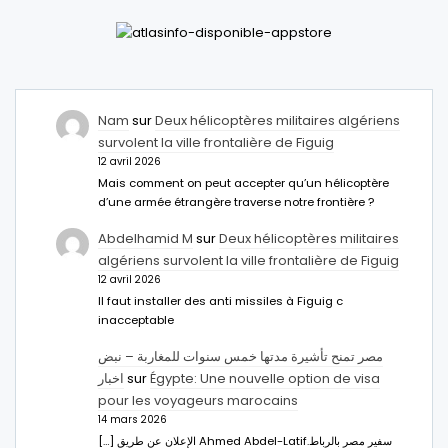
Nam
sur
Deux hélicoptères militaires algériens
survolent la ville frontalière de Figuig
12 avril 2026
Mais comment on peut accepter qu’un hélicoptère
d’une armée étrangère traverse notre frontière ?
Abdelhamid M
sur
Deux hélicoptères militaires
algériens survolent la ville frontalière de Figuig
12 avril 2026
Il faut installer des anti missiles à Figuig c
inacceptable
مصر تمنح تأشيرة مدتها خمس سنوات للمغاربة – نبض
اخبار
sur
Égypte: Une nouvelle option de visa
pour les voyageurs marocains
14 mars 2026
[…] الإعلان عن طريق Ahmed Abdel-Latifسفير مصر بالرباط.