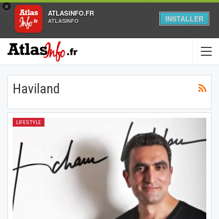
×
ATLASINFO.FR
INSTALLER
ATLASINFO
Haviland
LIFESTYLE