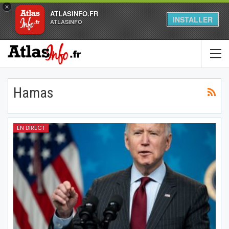
×
ATLASINFO.FR
INSTALLER
ATLASINFO
Hamas
EN DIRECT