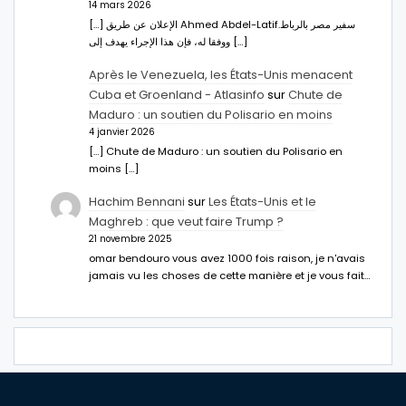
14 mars 2026
[…] الإعلان عن طريق Ahmed Abdel-Latifسفير مصر بالرباط.
ووفقا له، فإن هذا الإجراء يهدف إلى […]
Après le Venezuela, les États-Unis menacent
Cuba et Groenland - Atlasinfo
sur
Chute de
Maduro : un soutien du Polisario en moins
4 janvier 2026
[…] Chute de Maduro : un soutien du Polisario en
moins […]
Hachim Bennani
sur
Les États-Unis et le
Maghreb : que veut faire Trump ?
21 novembre 2025
omar bendouro vous avez 1000 fois raison, je n'avais
jamais vu les choses de cette manière et je vous fait…