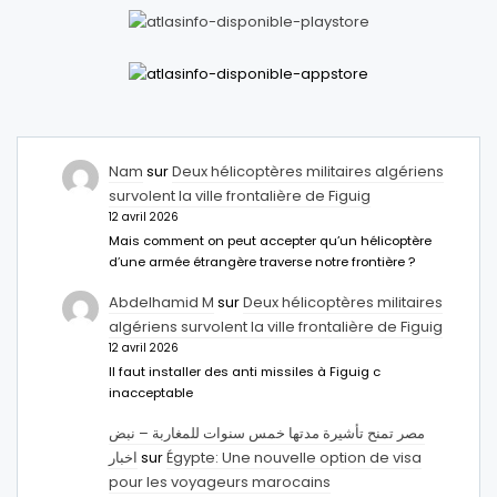
Nam
sur
Deux hélicoptères militaires algériens
survolent la ville frontalière de Figuig
12 avril 2026
Mais comment on peut accepter qu’un hélicoptère
d’une armée étrangère traverse notre frontière ?
Abdelhamid M
sur
Deux hélicoptères militaires
algériens survolent la ville frontalière de Figuig
12 avril 2026
Il faut installer des anti missiles à Figuig c
inacceptable
مصر تمنح تأشيرة مدتها خمس سنوات للمغاربة – نبض
اخبار
sur
Égypte: Une nouvelle option de visa
pour les voyageurs marocains