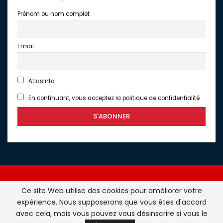
Prénom ou nom complet
Email
AtlasInfo
En continuant, vous acceptez la politique de confidentialité
Ce site Web utilise des cookies pour améliorer votre
expérience. Nous supposerons que vous êtes d'accord
Atlasinfo.fr : l'essentiel de l'actualité de la France et du
avec cela, mais vous pouvez vous désinscrire si vous le
Maghreb © Tous Droits Réservés - Atlasinfo- 2026