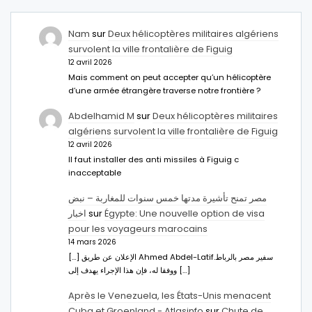
Nam
sur
Deux hélicoptères militaires algériens
survolent la ville frontalière de Figuig
12 avril 2026
Mais comment on peut accepter qu’un hélicoptère
d’une armée étrangère traverse notre frontière ?
Abdelhamid M
sur
Deux hélicoptères militaires
algériens survolent la ville frontalière de Figuig
12 avril 2026
Il faut installer des anti missiles à Figuig c
inacceptable
مصر تمنح تأشيرة مدتها خمس سنوات للمغاربة – نبض
اخبار
sur
Égypte: Une nouvelle option de visa
pour les voyageurs marocains
14 mars 2026
[…] الإعلان عن طريق Ahmed Abdel-Latifسفير مصر بالرباط.
ووفقا له، فإن هذا الإجراء يهدف إلى […]
Après le Venezuela, les États-Unis menacent
Cuba et Groenland - Atlasinfo
sur
Chute de