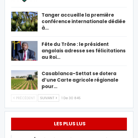
Tanger accueille la première
conférence internationale dédiée
à…
Fête du Trône : le président
angolais adresse ses félicitations
au Roi…
Casablanca-Settat se dotera
d’une Carte agricole régionale
pour…
PRÉCÉDENT
SUIVANT
1 De 30 845
LES PLUS LUS