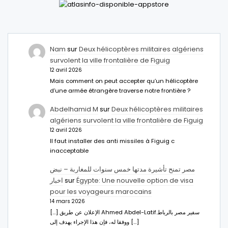
Nam
sur
Deux hélicoptères militaires algériens
survolent la ville frontalière de Figuig
12 avril 2026
Mais comment on peut accepter qu’un hélicoptère
d’une armée étrangère traverse notre frontière ?
Abdelhamid M
sur
Deux hélicoptères militaires
algériens survolent la ville frontalière de Figuig
12 avril 2026
Il faut installer des anti missiles à Figuig c
inacceptable
مصر تمنح تأشيرة مدتها خمس سنوات للمغاربة – نبض
اخبار
sur
Égypte: Une nouvelle option de visa
pour les voyageurs marocains
14 mars 2026
[…] الإعلان عن طريق Ahmed Abdel-Latifسفير مصر بالرباط.
ووفقا له، فإن هذا الإجراء يهدف إلى […]