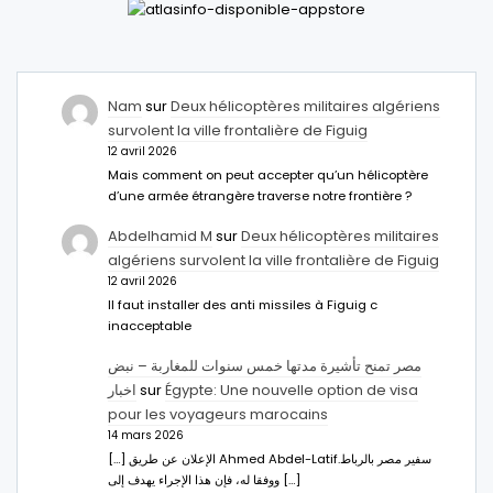
Nam
sur
Deux hélicoptères militaires algériens
survolent la ville frontalière de Figuig
12 avril 2026
Mais comment on peut accepter qu’un hélicoptère
d’une armée étrangère traverse notre frontière ?
Abdelhamid M
sur
Deux hélicoptères militaires
algériens survolent la ville frontalière de Figuig
12 avril 2026
Il faut installer des anti missiles à Figuig c
inacceptable
مصر تمنح تأشيرة مدتها خمس سنوات للمغاربة – نبض
اخبار
sur
Égypte: Une nouvelle option de visa
pour les voyageurs marocains
14 mars 2026
[…] الإعلان عن طريق Ahmed Abdel-Latifسفير مصر بالرباط.
ووفقا له، فإن هذا الإجراء يهدف إلى […]