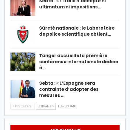
Sebta : « L’Italie n’accepte ni
ultimatum ni impositions…
Sûreté nationale : le Laboratoire
de police scientifique obtient…
Tanger accueille la première
conférence internationale dédiée
à…
Sebta : « L’Espagne sera
contrainte d’adopter des
mesures …
PRÉCÉDENT
SUIVANT
1 De 30 846