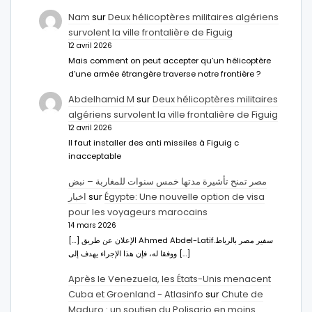
Nam
sur
Deux hélicoptères militaires algériens
survolent la ville frontalière de Figuig
12 avril 2026
Mais comment on peut accepter qu’un hélicoptère
d’une armée étrangère traverse notre frontière ?
Abdelhamid M
sur
Deux hélicoptères militaires
algériens survolent la ville frontalière de Figuig
12 avril 2026
Il faut installer des anti missiles à Figuig c
inacceptable
مصر تمنح تأشيرة مدتها خمس سنوات للمغاربة – نبض
اخبار
sur
Égypte: Une nouvelle option de visa
pour les voyageurs marocains
14 mars 2026
[…] الإعلان عن طريق Ahmed Abdel-Latifسفير مصر بالرباط.
ووفقا له، فإن هذا الإجراء يهدف إلى […]
Après le Venezuela, les États-Unis menacent
Cuba et Groenland - Atlasinfo
sur
Chute de
Maduro : un soutien du Polisario en moins