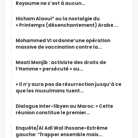
Royaume ne s’est à aucun…
Hicham Alaoui* ou la nostalgie du
« Printemps (désenchantement) Arabe …
Mohammed VI ordonne’une opération
massive de vaccination contre la…
Maati Monjib : activiste des droits de
l’Homme « persécuté » ou…
« Il n’y aura pas de résurrection jusqu’à ce
que les musulmans tuent…
Dialogue inter-libyen au Maroc: « Cette
réunion constitue le premier…
Enquête/Al Adl Wal Ihssane-Extrême
gauche: “frapper ensemble mais…