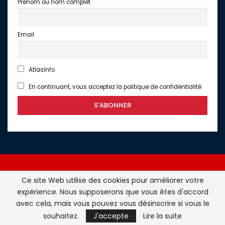
Prénom ou nom complet
Email
AtlasInfo
En continuant, vous acceptez la politique de confidentialité
Ce site Web utilise des cookies pour améliorer votre
expérience. Nous supposerons que vous êtes d'accord
Atlasinfo.fr : l'essentiel de l'actualité de la France et du
avec cela, mais vous pouvez vous désinscrire si vous le
Maghreb © Tous Droits Réservés - Atlasinfo- 2026
souhaitez.
J'accepte
Lire la suite
ATLASINFO