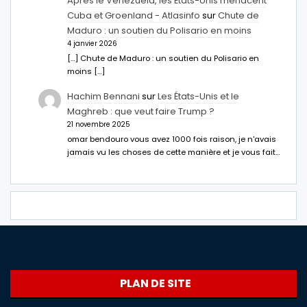
Après le Venezuela, les États-Unis menacent
Cuba et Groenland - Atlasinfo
sur
Chute de
Maduro : un soutien du Polisario en moins
4 janvier 2026
[…] Chute de Maduro : un soutien du Polisario en
moins […]
Hachim Bennani
sur
Les États-Unis et le
Maghreb : que veut faire Trump ?
21 novembre 2025
omar bendouro vous avez 1000 fois raison, je n'avais
jamais vu les choses de cette manière et je vous fait…
PLAN DE SITE