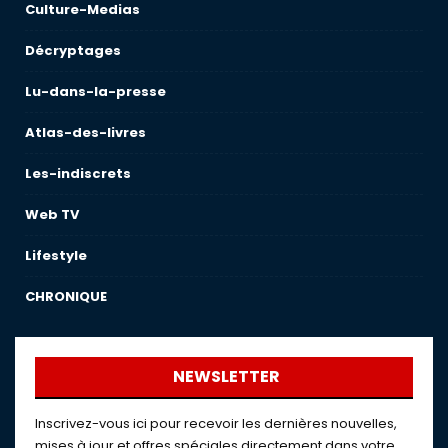
Culture-Medias
Décryptages
Lu-dans-la-presse
Atlas-des-livres
Les-indiscrets
Web TV
Lifestyle
CHRONIQUE
NEWSLETTER
Inscrivez-vous ici pour recevoir les dernières nouvelles,
mises à jour et offres spéciales directement dans votre