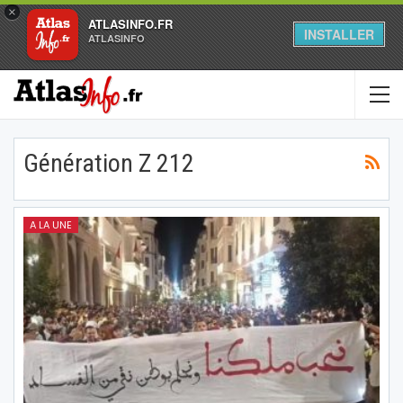
×
ATLASINFO.FR
INSTALLER
ATLASINFO
Génération Z 212
A LA UNE