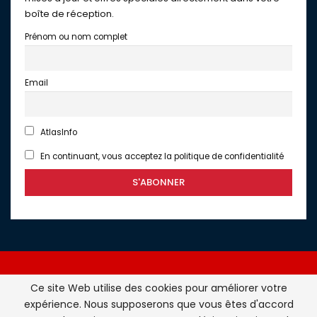
boîte de réception.
Prénom ou nom complet
Email
AtlasInfo
En continuant, vous acceptez la politique de confidentialité
Ce site Web utilise des cookies pour améliorer votre
expérience. Nous supposerons que vous êtes d'accord
Atlasinfo.fr : l'essentiel de l'actualité de la France et du