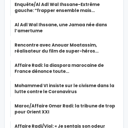
Enquête/Al Adl Wal Ihssane-Extrême
gauche: “frapper ensemble mais…
Al Adl Wal Ihssane, une Jamaa née dans
l’amertume
Rencontre avec Anouar Moatassim,
réalisateur du film de super-héros…
Affaire Radi: la diaspora marocaine de
France dénonce toute…
Mohammed VI insiste sur le civisme dans la
lutte contre le Coronavirus
Maroc/Affaire Omar Radi: la tribune de trop
pour Orient XXI
Affaire Radi/Viol: « Je sentais son odeur