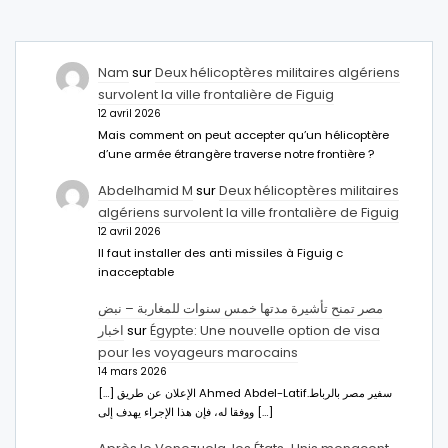
Nam
sur
Deux hélicoptères militaires algériens
survolent la ville frontalière de Figuig
12 avril 2026
Mais comment on peut accepter qu’un hélicoptère
d’une armée étrangère traverse notre frontière ?
Abdelhamid M
sur
Deux hélicoptères militaires
algériens survolent la ville frontalière de Figuig
12 avril 2026
Il faut installer des anti missiles à Figuig c
inacceptable
مصر تمنح تأشيرة مدتها خمس سنوات للمغاربة – نبض
اخبار
sur
Égypte: Une nouvelle option de visa
pour les voyageurs marocains
14 mars 2026
[…] الإعلان عن طريق Ahmed Abdel-Latifسفير مصر بالرباط.
ووفقا له، فإن هذا الإجراء يهدف إلى […]