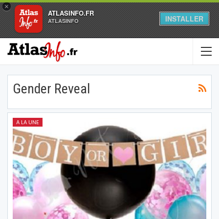
×
ATLASINFO.FR
INSTALLER
ATLASINFO
Gender Reveal
A LA UNE