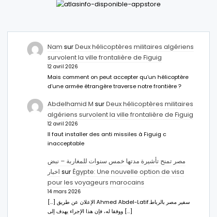
Nam
sur
Deux hélicoptères militaires algériens
survolent la ville frontalière de Figuig
12 avril 2026
Mais comment on peut accepter qu’un hélicoptère
d’une armée étrangère traverse notre frontière ?
Abdelhamid M
sur
Deux hélicoptères militaires
algériens survolent la ville frontalière de Figuig
12 avril 2026
Il faut installer des anti missiles à Figuig c
inacceptable
مصر تمنح تأشيرة مدتها خمس سنوات للمغاربة – نبض
اخبار
sur
Égypte: Une nouvelle option de visa
pour les voyageurs marocains
14 mars 2026
[…] الإعلان عن طريق Ahmed Abdel-Latifسفير مصر بالرباط.
ووفقا له، فإن هذا الإجراء يهدف إلى […]