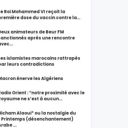
Le Roi Mohammed VI reçoit la
première dose du vaccin contre la…
Deux animateurs de Beur FM
sanctionnés après une rencontre
avec…
Les islamistes marocains rattrapés
par leurs contradictions
Macron énerve les Algériens
Radio Orient : “notre proximité avec le
Royaume ne s’est à aucun…
Hicham Alaoui* ou la nostalgie du
« Printemps (désenchantement)
Arabe …