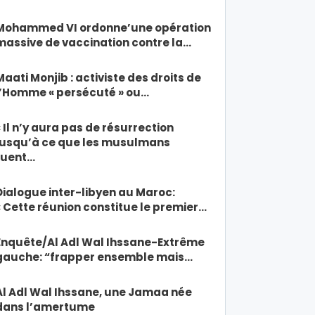
Mohammed VI ordonne’une opération
massive de vaccination contre la…
Maati Monjib : activiste des droits de
l’Homme « persécuté » ou…
« Il n’y aura pas de résurrection
jusqu’à ce que les musulmans
tuent…
Dialogue inter-libyen au Maroc:
« Cette réunion constitue le premier…
Enquête/Al Adl Wal Ihssane-Extrême
gauche: “frapper ensemble mais…
Al Adl Wal Ihssane, une Jamaa née
dans l’amertume