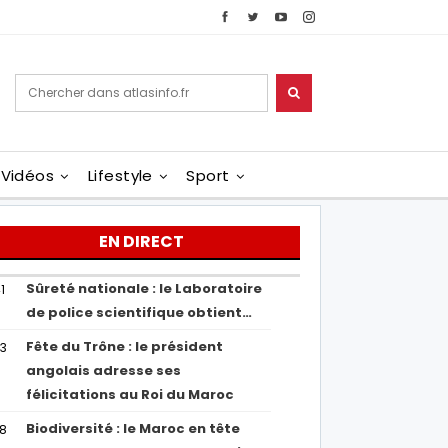
Vidéos
Lifestyle
Sport
EN DIRECT
Sûreté nationale : le Laboratoire
1
de police scientifique obtient…
Fête du Trône : le président
43
angolais adresse ses
félicitations au Roi du Maroc
Biodiversité : le Maroc en tête
38