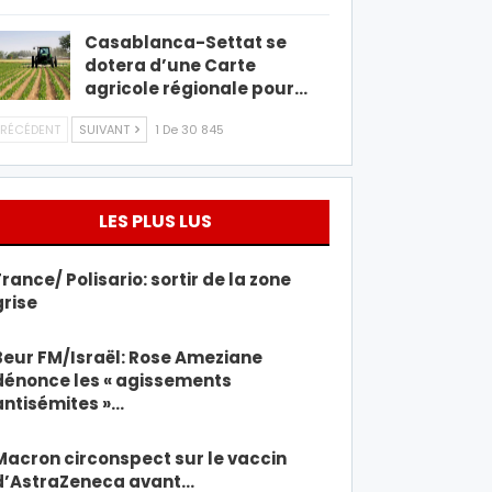
Casablanca-Settat se
dotera d’une Carte
agricole régionale pour…
RÉCÉDENT
SUIVANT
1 De 30 845
LES PLUS LUS
France/ Polisario: sortir de la zone
grise
Beur FM/Israël: Rose Ameziane
dénonce les « agissements
antisémites »…
Macron circonspect sur le vaccin
d’AstraZeneca avant…